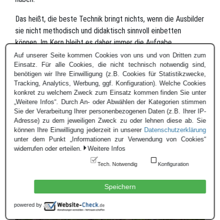
Das heißt, die beste Technik bringt nichts, wenn die Ausbilder
sie nicht methodisch und didaktisch sinnvoll einbetten
können. Im Kern bleibt es daher immer die Aufgabe
erfahrenen und motivierten Ausbildungspersonals, die
Auf unserer Seite kommen Cookies von uns und von Dritten zum
Einsatz. Für alle Cookies, die nicht technisch notwendig sind,
moderne Technik gewinnbringend zu integrieren.
benötigen wir Ihre Einwilligung (z.B. Cookies für Statistikzwecke,
Tracking, Analytics, Werbung, ggf. Konfiguration). Welche Cookies
Was die Technik kann
konkret zu welchem Zweck zum Einsatz kommen finden Sie unter
„Weitere Infos“. Durch An- oder Abwählen der Kategorien stimmen
Sie der Verarbeitung Ihrer personenbezogenen Daten (z.B. Ihrer IP-
Adresse) zu dem jeweiligen Zweck zu oder lehnen diese ab. Sie
können Ihre Einwilligung jederzeit in unserer
Datenschutzerklärung
unter dem Punkt „Informationen zur Verwendung von Cookies“
widerrufen oder erteilen.
Weitere Infos
Tech. Notwendig
Konfiguration
Speichern
powered by