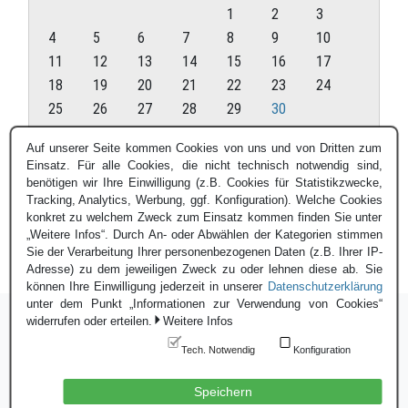
1
2
3
4
5
6
7
8
9
10
11
12
13
14
15
16
17
18
19
20
21
22
23
24
25
26
27
28
29
30
Juni 2018
Auf unserer Seite kommen Cookies von uns und von Dritten zum
Einsatz. Für alle Cookies, die nicht technisch notwendig sind,
« Mai
Juli »
benötigen wir Ihre Einwilligung (z.B. Cookies für Statistikzwecke,
Tracking, Analytics, Werbung, ggf. Konfiguration). Welche Cookies
konkret zu welchem Zweck zum Einsatz kommen finden Sie unter
„Weitere Infos“. Durch An- oder Abwählen der Kategorien stimmen
Sie der Verarbeitung Ihrer personenbezogenen Daten (z.B. Ihrer IP-
Adresse) zu dem jeweiligen Zweck zu oder lehnen diese ab. Sie
können Ihre Einwilligung jederzeit in unserer
Datenschutzerklärung
unter dem Punkt „Informationen zur Verwendung von Cookies“
widerrufen oder erteilen.
Weitere Infos
Tech. Notwendig
Konfiguration
Login
|
Datenschutzerklärung
|
Impressum
© Blauer Bund e.V. - 2026
Speichern