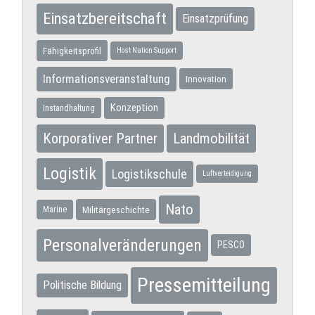
Einsatzbereitschaft
Einsatzprüfung
Fähigkeitsprofil
Host Nation Support
Informationsveranstaltung
Innovation
Konzeption
Instandhaltung
Korporativer Partner
Landmobilität
Logistik
Logistikschule
Luftverteidigung
Nato
Militärgeschichte
Marine
Personalveränderungen
PESCO
Pressemitteilung
Politische Bildung