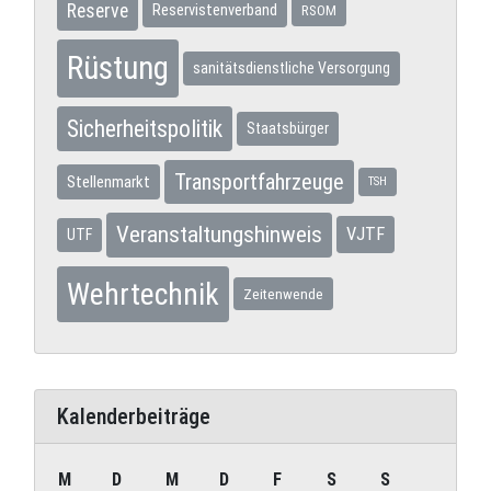
Reserve
Reservistenverband
RSOM
Rüstung
sanitätsdienstliche Versorgung
Sicherheitspolitik
Staatsbürger
Transportfahrzeuge
Stellenmarkt
TSH
Veranstaltungshinweis
VJTF
UTF
Wehrtechnik
Zeitenwende
Kalenderbeiträge
M
D
M
D
F
S
S