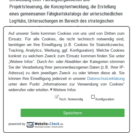
Projektsteuerung, die Konzeptentwicklung, die Erstellung
eines gemeinsamen Fähigkeitskatalogs der unterschiedlichen
LogHubs, Untersuchungen im Bereich des strategischen
Transports, die Festlegung von Abruf- und
Auf unserer Seite kommen Cookies von uns und von Dritten zum
Steuerungsmechanismen (Managementfunktionen) sowie die
Einsatz. Für alle Cookies, die nicht technisch notwendig sind,
Berücksichtigung finanzieller Aspekte (Funding als auch
benötigen wir Ihre Einwilligung (z.B. Cookies für Statistikzwecke,
Reimbursement). Die drei Projektnationen teilten sich die
Tracking, Analytics, Werbung, ggf. Konfiguration). Welche Cookies
konkret zu welchem Zweck zum Einsatz kommen finden Sie unter
Führung der jeweiligen Workstrands untereinander auf.
„Weitere Infos“. Durch An- oder Abwählen der Kategorien stimmen
Frankreich bearbeitet den Anteil Transport, Zypern analysiert
Sie der Verarbeitung Ihrer personenbezogenen Daten (z.B. Ihrer IP-
die finanziellen Aspekte und Deutschland übernahm die
Adresse) zu dem jeweiligen Zweck zu oder lehnen diese ab. Sie
restlichen Workstrands in Federführung. Aufgrund der
können Ihre Einwilligung jederzeit in unserer
Datenschutzerklärung
unter dem Punkt „Informationen zur Verwendung von Cookies“
erzielten Projekt-Fortschritte können sich die Nationen
widerrufen oder erteilen.
Weitere Infos
heute auf drei Arbeitsstränge fokussieren; die restlichen
Workstrands können bei Bedarf jedoch jederzeit wieder
Tech. Notwendig
Konfiguration
reaktiviert werden.
Speichern
powered by