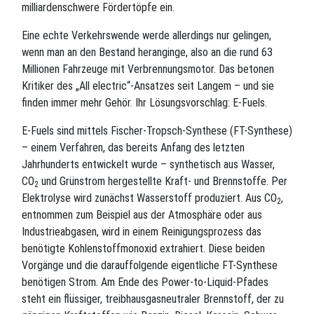
milliardenschwere Fördertöpfe ein.
Eine echte Verkehrswende werde allerdings nur gelingen,
wenn man an den Bestand heranginge, also an die rund 63
Millionen Fahrzeuge mit Verbrennungsmotor. Das betonen
Kritiker des „All electric“-Ansatzes seit Langem – und sie
finden immer mehr Gehör. Ihr Lösungsvorschlag: E-Fuels.
E-Fuels sind mittels Fischer-Tropsch-Synthese (FT-Synthese)
– einem Verfahren, das bereits Anfang des letzten
Jahrhunderts entwickelt wurde – synthetisch aus Wasser,
CO
und Grünstrom hergestellte Kraft- und Brennstoffe. Per
2
Elektrolyse wird zunächst Wasserstoff produziert. Aus CO
,
2
entnommen zum Beispiel aus der Atmosphäre oder aus
Industrieabgasen, wird in einem Reinigungsprozess das
benötigte Kohlenstoffmonoxid extrahiert. Diese beiden
Vorgänge und die darauffolgende eigentliche FT-Synthese
benötigen Strom. Am Ende des Power-to-Liquid-Pfades
steht ein flüssiger, treibhausgasneutraler Brennstoff, der zu