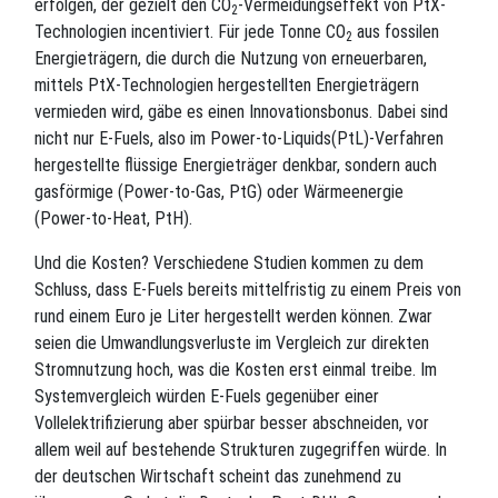
erfolgen, der gezielt den CO
-Vermeidungseffekt von PtX-
2
Technologien incentiviert. Für jede Tonne CO
aus fossilen
2
Energieträgern, die durch die Nutzung von erneuerbaren,
mittels PtX-Technologien hergestellten Energieträgern
vermieden wird, gäbe es einen Innovationsbonus. Dabei sind
nicht nur E-Fuels, also im Power-to-Liquids(PtL)-Verfahren
hergestellte flüssige Energieträger denkbar, sondern auch
gasförmige (Power-to-Gas, PtG) oder Wärmeenergie
(Power-to-Heat, PtH).
Und die Kosten? Verschiedene Studien kommen zu dem
Schluss, dass E-Fuels bereits mittelfristig zu einem Preis von
rund einem Euro je Liter hergestellt werden können. Zwar
seien die Umwandlungsverluste im Vergleich zur direkten
Stromnutzung hoch, was die Kosten erst einmal treibe. Im
Systemvergleich würden E-Fuels gegenüber einer
Vollelektrifizierung aber spürbar besser abschneiden, vor
allem weil auf bestehende Strukturen zugegriffen würde. In
der deutschen Wirtschaft scheint das zunehmend zu