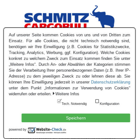
Auf unserer Seite kommen Cookies von uns und von Dritten zum
Einsatz. Für alle Cookies, die nicht technisch notwendig sind,
benötigen wir Ihre Einwilligung (z.B. Cookies für Statistikzwecke,
Tracking, Analytics, Werbung, ggf. Konfiguration). Welche Cookies
konkret zu welchem Zweck zum Einsatz kommen finden Sie unter
„Weitere Infos“. Durch An- oder Abwählen der Kategorien stimmen
Sie der Verarbeitung Ihrer personenbezogenen Daten (z.B. Ihrer IP-
Adresse) zu dem jeweiligen Zweck zu oder lehnen diese ab. Sie
Schmitz Cargobull AG ist der europäische Marktführer für
können Ihre Einwilligung jederzeit in unserer
Datenschutzerklärung
Sattelauflieger und Aufbauten im Bereich der schweren
unter dem Punkt „Informationen zur Verwendung von Cookies“
widerrufen oder erteilen.
Weitere Infos
Nutzfahrzeuge. 1892 wurde das Unternehmen als Schmiede
im Münsterland gegründet. Der reiche Erfahrungsschatz, die
Tech. Notwendig
Konfiguration
konsequente Unternehmenspolitik und das umfangreiche
Angebot von zuverlässigen und innovativen
Speichern
Transportlösungen mit effizienten Nutzfahrzeugen für das
powered by
Transportgewerbe, haben den Namen Schmitz Cargobull mit