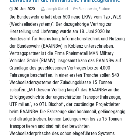
30. Juni 2020
Joseph.Steibel
Bundeswehr
,
Feature
Die Bundeswehr erhält über 500 neue LKWs vom Typ „WLS
(Wechselladersystem)“. Der dazugehörige Vertrag zur
Herstellung und Lieferung wurde am 18. Juni 2020 im
Bundesamt für Ausrüstung, Informationstechnik und Nutzung
der Bundeswehr (BAAINBw) in Koblenz unterschrieben.
Vertragspartner ist die Firma Rheinmetall MAN Military
Vehicles GmbH (RMMV). Insgesamt kann das BAAINBw auf
Grundlage des geschlossenen Vertrages bis zu 4.000
Fahrzeuge beschaffen. In einer ersten Tranche sollen 540
Wechselladersysteme der Zuladungsklasse 15 Tonnen
zulaufen. „Mit diesem Vertrag knüpft das BAAINBw an die
Erfolgsgeschichte der ungeschützten Transportfahrzeuge‚
UTF mil an.“, so OTL Bischof , der zuständige Projektleiter
beim BAAINBw. Die Fahrzeuge sind hochmobil, geländegängig
und allradgetrieben, können Ladungen von bis zu 15 Tonnen
transportieren und sind mit der bewährten
Wechselladerpritsche des schon eingeführten Systems