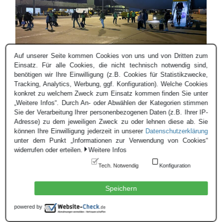
Auf unserer Seite kommen Cookies von uns und von Dritten zum
Einsatz. Für alle Cookies, die nicht technisch notwendig sind,
benötigen wir Ihre Einwilligung (z.B. Cookies für Statistikzwecke,
Tracking, Analytics, Werbung, ggf. Konfiguration). Welche Cookies
Erleichterte Rückkehrer aus Israel verlassen eine Maschine
konkret zu welchem Zweck zum Einsatz kommen finden Sie unter
der MMU in den Niederlanden.
„Weitere Infos“. Durch An- oder Abwählen der Kategorien stimmen
Sie der Verarbeitung Ihrer personenbezogenen Daten (z.B. Ihrer IP-
Sechs Nationen zogen an einem Strang
Adresse) zu dem jeweiligen Zweck zu oder lehnen diese ab. Sie
können Ihre Einwilligung jederzeit in unserer
Datenschutzerklärung
Nachdem zivile Ausreisemöglichkeiten aufgrund der Situation
unter dem Punkt „Informationen zur Verwendung von Cookies“
vor Ort erheblich eingeschränkt werden mussten, entschied
widerrufen oder erteilen.
Weitere Infos
das niederländische Außenministerium, die MMU mit der
Tech. Notwendig
Konfiguration
Evakuierung der überwiegend niederländischen Passagiere zu
beauftragen.
Speichern
Die MMU ist eine multinationale Einheit, an der sich sechs
powered by
Nationen, darunter auch Deutschland, beteiligen. Die