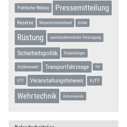
Pressemitteilung
Politische Bildung
Reserve
Reservistenverband
RSOM
Rüstung
sanitätsdienstliche Versorgung
Sicherheitspolitik
Staatsbürger
Transportfahrzeuge
Stellenmarkt
TSH
Veranstaltungshinweis
VJTF
UTF
Wehrtechnik
Zeitenwende