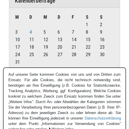
Kalenderbeiträge
M
D
M
D
F
S
S
1
2
3
4
5
6
7
8
9
10
11
12
13
14
15
16
17
18
19
20
21
22
23
24
25
26
27
28
29
30
31
August 2026
Auf unserer Seite kommen Cookies von uns und von Dritten zum
Einsatz. Für alle Cookies, die nicht technisch notwendig sind,
« Juli
benötigen wir Ihre Einwilligung (z.B. Cookies für Statistikzwecke,
Tracking, Analytics, Werbung, ggf. Konfiguration). Welche Cookies
konkret zu welchem Zweck zum Einsatz kommen finden Sie unter
„Weitere Infos“. Durch An- oder Abwählen der Kategorien stimmen
Sie der Verarbeitung Ihrer personenbezogenen Daten (z.B. Ihrer IP-
Adresse) zu dem jeweiligen Zweck zu oder lehnen diese ab. Sie
können Ihre Einwilligung jederzeit in unserer
Datenschutzerklärung
unter dem Punkt „Informationen zur Verwendung von Cookies“