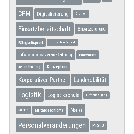
CPM
Digitalisierung
Drohnen
Einsatzbereitschaft
Einsatzprüfung
Fähigkeitsprofil
Host Nation Support
Informationsveranstaltung
Innovation
Konzeption
Instandhaltung
Korporativer Partner
Landmobilität
Logistik
Logistikschule
Luftverteidigung
Nato
Militärgeschichte
Marine
Personalveränderungen
PESCO