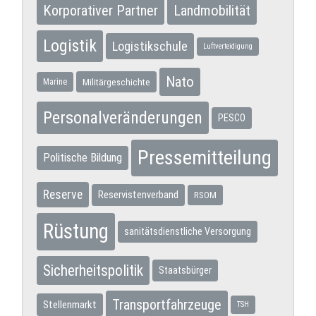
Korporativer Partner
Landmobilität
Logistik
Logistikschule
Luftverteidigung
Nato
Militärgeschichte
Marine
Personalveränderungen
PESCO
Pressemitteilung
Politische Bildung
Reserve
Reservistenverband
RSOM
Rüstung
sanitätsdienstliche Versorgung
Sicherheitspolitik
Staatsbürger
Transportfahrzeuge
Stellenmarkt
TSH