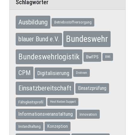
Schlagwörter
Ausbildung
Betriebsstoffversorgung
Bundeswehr
blauer Bund e.V.
Bundeswehrlogistik
BwFPS
BWI
CPM
Digitalisierung
Drohnen
Einsatzbereitschaft
Einsatzprüfung
Fähigkeitsprofil
Host Nation Support
Informationsveranstaltung
Innovation
Konzeption
Instandhaltung