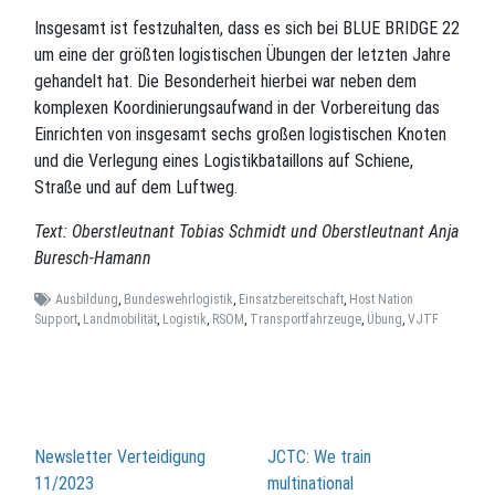
Insgesamt ist festzuhalten, dass es sich bei BLUE BRIDGE 22
um eine der größten logistischen Übungen der letzten Jahre
gehandelt hat. Die Besonderheit hierbei war neben dem
komplexen Koordinierungsaufwand in der Vorbereitung das
Einrichten von insgesamt sechs großen logistischen Knoten
und die Verlegung eines Logistikbataillons auf Schiene,
Straße und auf dem Luftweg.
Text: Oberstleutnant Tobias Schmidt und Oberstleutnant Anja
Buresch-Hamann
Ausbildung
,
Bundeswehrlogistik
,
Einsatzbereitschaft
,
Host Nation
Support
,
Landmobilität
,
Logistik
,
RSOM
,
Transportfahrzeuge
,
Übung
,
VJTF
Beitragsnavigation
Newsletter Verteidigung
JCTC: We train
11/2023
multinational