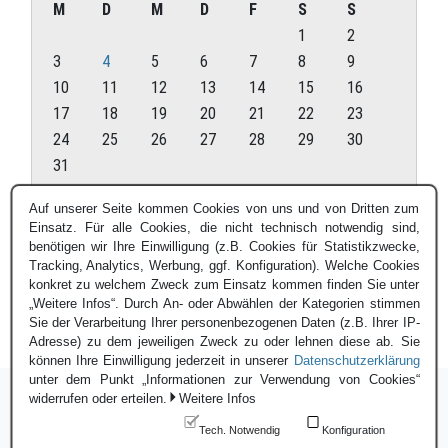
M
D
M
D
F
S
S
1
2
3
4
5
6
7
8
9
10
11
12
13
14
15
16
17
18
19
20
21
22
23
24
25
26
27
28
29
30
31
August 2026
Auf unserer Seite kommen Cookies von uns und von Dritten zum
Einsatz. Für alle Cookies, die nicht technisch notwendig sind,
« Juli
benötigen wir Ihre Einwilligung (z.B. Cookies für Statistikzwecke,
Tracking, Analytics, Werbung, ggf. Konfiguration). Welche Cookies
konkret zu welchem Zweck zum Einsatz kommen finden Sie unter
„Weitere Infos“. Durch An- oder Abwählen der Kategorien stimmen
Sie der Verarbeitung Ihrer personenbezogenen Daten (z.B. Ihrer IP-
Adresse) zu dem jeweiligen Zweck zu oder lehnen diese ab. Sie
können Ihre Einwilligung jederzeit in unserer
Datenschutzerklärung
unter dem Punkt „Informationen zur Verwendung von Cookies“
widerrufen oder erteilen.
Weitere Infos
Tech. Notwendig
Konfiguration
Login
|
Datenschutzerklärung
|
Impressum