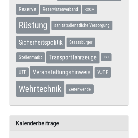
Reserve
Reservistenverband
RSOM
Rüstung
sanitätsdienstliche Versorgung
Sicherheitspolitik
Staatsbürger
Transportfahrzeuge
Stellenmarkt
TSH
Veranstaltungshinweis
VJTF
UTF
Wehrtechnik
Zeitenwende
Kalenderbeiträge