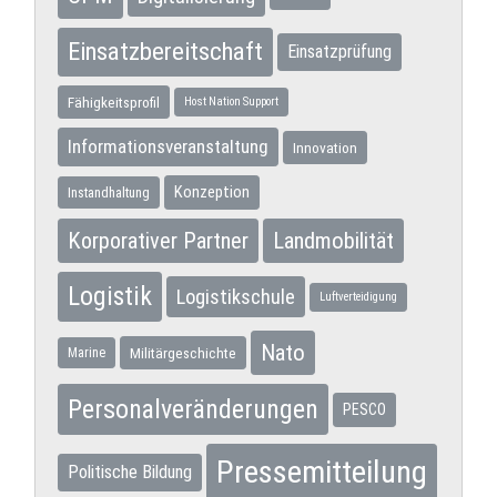
Einsatzbereitschaft
Einsatzprüfung
Fähigkeitsprofil
Host Nation Support
Informationsveranstaltung
Innovation
Konzeption
Instandhaltung
Korporativer Partner
Landmobilität
Logistik
Logistikschule
Luftverteidigung
Nato
Militärgeschichte
Marine
Personalveränderungen
PESCO
Pressemitteilung
Politische Bildung