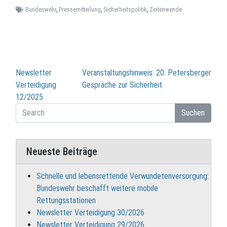
Bundeswehr
,
Pressemitteilung
,
Sicherheitspolitik
,
Zeitenwende
Beitragsnavigation
Newsletter
Veranstaltungshinweis: 20. Petersberger
Verteidigung
Gespräche zur Sicherheit
12/2025
Suchen
Neueste Beiträge
Schnelle und lebensrettende Verwundetenversorgung:
Bundeswehr beschafft weitere mobile
Rettungsstationen
Newsletter Verteidigung 30/2026
Newsletter Verteidigung 29/2026