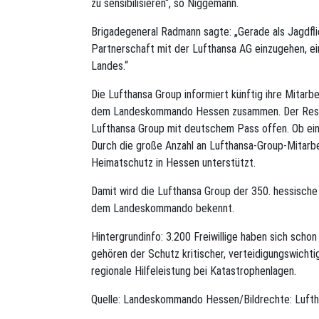
zu sensibilisieren“, so Niggemann.
Brigadegeneral Radmann sagte: „Gerade als Jagdfli
Partnerschaft mit der Lufthansa AG einzugehen, e
Landes.“
Die Lufthansa Group informiert künftig ihre Mitarb
dem Landeskommando Hessen zusammen. Der Reservi
Lufthansa Group mit deutschem Pass offen. Ob eine F
Durch die große Anzahl an Lufthansa-Group-Mitarb
Heimatschutz in Hessen unterstützt.
Damit wird die Lufthansa Group der 350. hessische
dem Landeskommando bekennt.
Hintergrundinfo: 3.200 Freiwillige haben sich sch
gehören der Schutz kritischer, verteidigungswichti
regionale Hilfeleistung bei Katastrophenlagen.
Quelle: Landeskommando Hessen/Bildrechte: Lufth