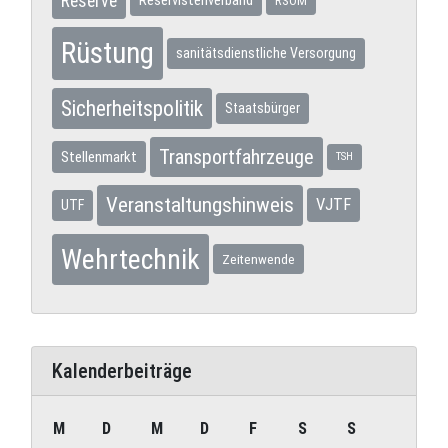
Reserve
Reservistenverband
RSOM
Rüstung
sanitätsdienstliche Versorgung
Sicherheitspolitik
Staatsbürger
Transportfahrzeuge
Stellenmarkt
TSH
Veranstaltungshinweis
VJTF
UTF
Wehrtechnik
Zeitenwende
Kalenderbeiträge
M
D
M
D
F
S
S