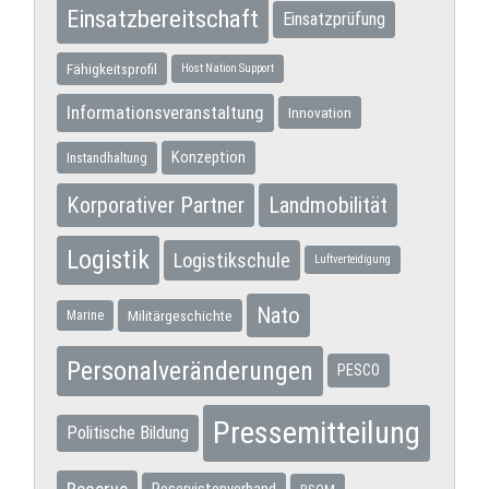
Einsatzbereitschaft
Einsatzprüfung
Fähigkeitsprofil
Host Nation Support
Informationsveranstaltung
Innovation
Konzeption
Instandhaltung
Korporativer Partner
Landmobilität
Logistik
Logistikschule
Luftverteidigung
Nato
Militärgeschichte
Marine
Personalveränderungen
PESCO
Pressemitteilung
Politische Bildung