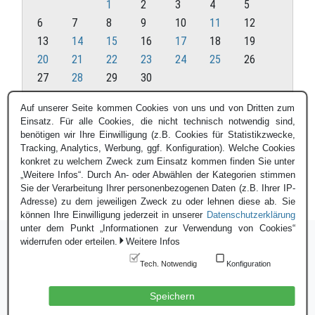
1
2
3
4
5
6
7
8
9
10
11
12
13
14
15
16
17
18
19
20
21
22
23
24
25
26
27
28
29
30
Juni 2022
Auf unserer Seite kommen Cookies von uns und von Dritten zum
Einsatz. Für alle Cookies, die nicht technisch notwendig sind,
« Mai
Juli »
benötigen wir Ihre Einwilligung (z.B. Cookies für Statistikzwecke,
Tracking, Analytics, Werbung, ggf. Konfiguration). Welche Cookies
konkret zu welchem Zweck zum Einsatz kommen finden Sie unter
„Weitere Infos“. Durch An- oder Abwählen der Kategorien stimmen
Sie der Verarbeitung Ihrer personenbezogenen Daten (z.B. Ihrer IP-
Adresse) zu dem jeweiligen Zweck zu oder lehnen diese ab. Sie
können Ihre Einwilligung jederzeit in unserer
Datenschutzerklärung
unter dem Punkt „Informationen zur Verwendung von Cookies“
widerrufen oder erteilen.
Weitere Infos
Tech. Notwendig
Konfiguration
Login
|
Datenschutzerklärung
|
Impressum
© Blauer Bund e.V. - 2026
Speichern