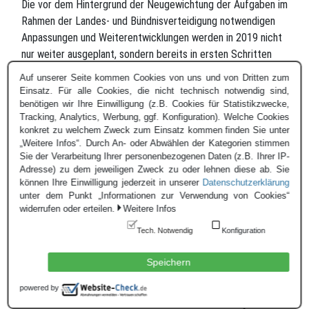
Die vor dem Hintergrund der Neugewichtung der Aufgaben im
Rahmen der Landes- und Bündnisverteidigung notwendigen
Anpassungen und Weiterentwicklungen werden in 2019 nicht
nur weiter ausgeplant, sondern bereits in ersten Schritten
realisiert. Im Rahmen der Einnahme des Fähigkeitsprofils der
Auf unserer Seite kommen Cookies von uns und von Dritten zum
Bundeswehr werden die ersten Maßnahmen zur Aufstellung
Einsatz. Für alle Cookies, die nicht technisch notwendig sind,
eines RSOM-Verbandes in diesem Jahr ergriffen. Mit dem
benötigen wir Ihre Einwilligung (z.B. Cookies für Statistikzwecke,
Tracking, Analytics, Werbung, ggf. Konfiguration). Welche Cookies
RSOM-Btl schaffen wir einen zusätzlichen Verband, der
konkret zu welchem Zweck zum Einsatz kommen finden Sie unter
gerade in der multinationalen logistischen
„Weitere Infos“. Durch An- oder Abwählen der Kategorien stimmen
Leistungserbringung in einer Joint Logistic Support Group
Sie der Verarbeitung Ihrer personenbezogenen Daten (z.B. Ihrer IP-
besondere Bedeutung besitzt. Hier setzt Deutschland als
Adresse) zu dem jeweiligen Zweck zu oder lehnen diese ab. Sie
können Ihre Einwilligung jederzeit in unserer
Datenschutzerklärung
Rahmennation ein Zeichen in der gemeinsamen Arbeit im
unter dem Punkt „Informationen zur Verwendung von Cookies“
Cluster Logistics des Framework Nation Concept‘s der NATO.
widerrufen oder erteilen.
Weitere Infos
Unsere Arbeiten in der PESCO Initiative „Network of Logistic
Tech. Notwendig
Konfiguration
Hubs in Europe and Support to Operations“ schreiten mit
Speichern
großen Schritten weiter voran. Bereits in diesem Jahr wird im
Logistikzentrum der Bundeswehr in WILHELMSHAVEN ein
powered by
Joint Coordination Centre als ein Steuerungselement in