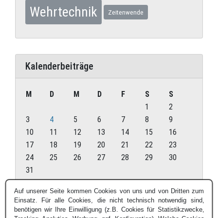
Wehrtechnik
Zeitenwende
Kalenderbeiträge
M
D
M
D
F
S
S
1
2
3
4
5
6
7
8
9
10
11
12
13
14
15
16
17
18
19
20
21
22
23
24
25
26
27
28
29
30
31
August 2026
Auf unserer Seite kommen Cookies von uns und von Dritten zum
Einsatz. Für alle Cookies, die nicht technisch notwendig sind,
« Juli
benötigen wir Ihre Einwilligung (z.B. Cookies für Statistikzwecke,