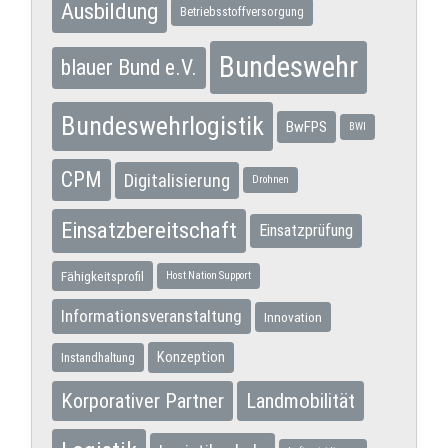
Ausbildung
Betriebsstoffversorgung
Bundeswehr
blauer Bund e.V.
Bundeswehrlogistik
BwFPS
BWI
CPM
Digitalisierung
Drohnen
Einsatzbereitschaft
Einsatzprüfung
Fähigkeitsprofil
Host Nation Support
Informationsveranstaltung
Innovation
Konzeption
Instandhaltung
Korporativer Partner
Landmobilität