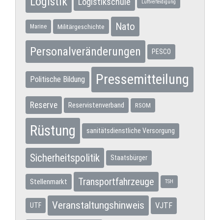
Logistik
Logistikschule
Luftverteidigung
Nato
Militärgeschichte
Marine
Personalveränderungen
PESCO
Pressemitteilung
Politische Bildung
Reserve
Reservistenverband
RSOM
Rüstung
sanitätsdienstliche Versorgung
Sicherheitspolitik
Staatsbürger
Transportfahrzeuge
Stellenmarkt
TSH
Veranstaltungshinweis
VJTF
UTF