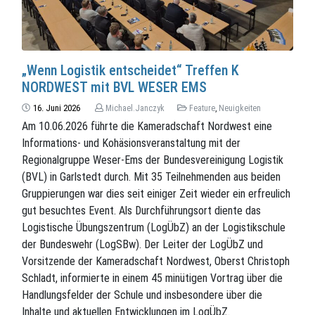
„Wenn Logistik entscheidet“ Treffen K
NORDWEST mit BVL WESER EMS
16. Juni 2026
Michael.Janczyk
Feature
,
Neuigkeiten
Am 10.06.2026 führte die Kameradschaft Nordwest eine
Informations- und Kohäsionsveranstaltung mit der
Regionalgruppe Weser-Ems der Bundesvereinigung Logistik
(BVL) in Garlstedt durch. Mit 35 Teilnehmenden aus beiden
Gruppierungen war dies seit einiger Zeit wieder ein erfreulich
gut besuchtes Event. Als Durchführungsort diente das
Logistische Übungszentrum (LogÜbZ) an der Logistikschule
der Bundeswehr (LogSBw). Der Leiter der LogÜbZ und
Vorsitzende der Kameradschaft Nordwest, Oberst Christoph
Schladt, informierte in einem 45 minütigen Vortrag über die
Handlungsfelder der Schule und insbesondere über die
Inhalte und aktuellen Entwicklungen im LogÜbZ.