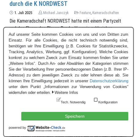
durch die K NORDWEST
1. Juli 2025
Michael.Janczyk
Feature
,
Kameradschaften
Die Kameradschaft NORDWEST hatte mit einem Partyzelt
und den Flyern des Blauen Bund e.V. sowie zahlreichen
Auf unserer Seite kommen Cookies von uns und von Dritten zum
Werbeartikeln viele Besucher positiv erreicht.
Einsatz. Für alle Cookies, die nicht technisch notwendig sind,
benötigen wir Ihre Einwilligung (z.B. Cookies für Statistikzwecke,
Tracking, Analytics, Werbung, ggf. Konfiguration). Welche Cookies
konkret zu welchem Zweck zum Einsatz kommen finden Sie unter
„Weitere Infos“. Durch An- oder Abwählen der Kategorien stimmen
Sie der Verarbeitung Ihrer personenbezogenen Daten (z.B. Ihrer IP-
Adresse) zu dem jeweiligen Zweck zu oder lehnen diese ab. Sie
können Ihre Einwilligung jederzeit in unserer
Datenschutzerklärung
unter dem Punkt „Informationen zur Verwendung von Cookies“
widerrufen oder erteilen.
Weitere Infos
Tech. Notwendig
Konfiguration
Speichern
Es fanden viele intensive Gespräche zum Thema: Was ist der
powered by
Blaue Bund überhaupt? Was macht Ihr so? Wie setzt sich der
Blaue Bund zusammen? Kann man dort auch Mitglied werden?