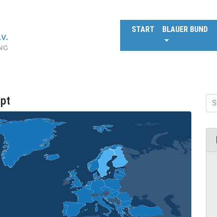
START
BLAUER BUND
ept