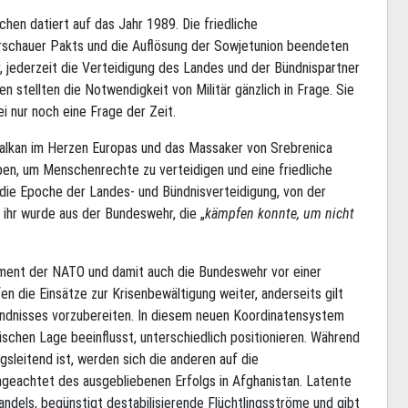
chen datiert auf das Jahr 1989. Die friedliche
rschauer Pakts und die Auflösung der Sowjetunion beendeten
, jederzeit die Verteidigung des Landes und der Bündnispartner
 stellten die Notwendigkeit von Militär gänzlich in Frage. Sie
i nur noch eine Frage der Zeit.
lkan im Herzen Europas und das Massaker von Srebrenica
ieben, um Menschenrechte zu verteidigen und eine friedliche
die Epoche der Landes- und Bündnisverteidigung, von der
 ihr wurde aus der Bundeswehr, die „
kämpfen konnte, um nicht
rument der NATO und damit auch die Bundeswehr vor einer
en die Einsätze zur Krisenbewältigung weiter, anderseits gilt
Bündnisses vorzubereiten. In diesem neuen Koordinatensystem
ischen Lage beeinflusst, unterschiedlich positionieren. Während
gsleitend ist, werden sich die anderen auf die
ngeachtet des ausgebliebenen Erfolgs in Afghanistan. Latente
andels, begünstigt destabilisierende Flüchtlingsströme und gibt