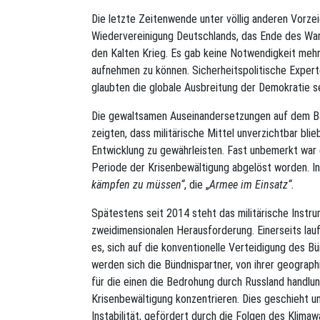
Die letzte Zeitenwende unter völlig anderen Vorzei
Wiedervereinigung Deutschlands, das Ende des Wa
den Kalten Krieg. Es gab keine Notwendigkeit mehr
aufnehmen zu können. Sicherheitspolitische Experten
glaubten die globale Ausbreitung der Demokratie se
Die gewaltsamen Auseinandersetzungen auf dem Ba
zeigten, dass militärische Mittel unverzichtbar bl
Entwicklung zu gewährleisten. Fast unbemerkt war 
Periode der Krisenbewältigung abgelöst worden. In
kämpfen zu müssen“
, die „
Armee im Einsatz“.
Spätestens seit 2014 steht das militärische Inst
zweidimensionalen Herausforderung. Einerseits lauf
es, sich auf die konventionelle Verteidigung des 
werden sich die Bündnispartner, von ihrer geograph
für die einen die Bedrohung durch Russland handlun
Krisenbewältigung konzentrieren. Dies geschieht u
Instabilität, gefördert durch die Folgen des Klimaw