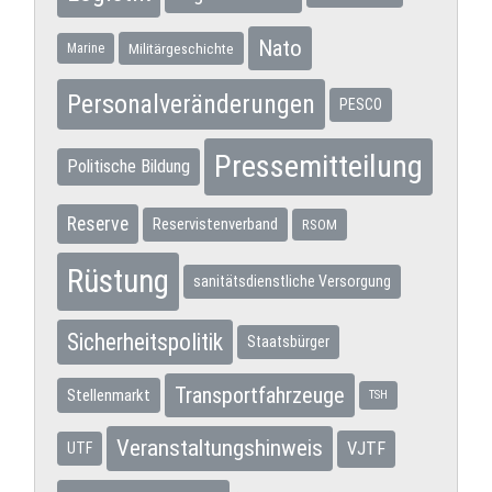
Nato
Militärgeschichte
Marine
Personalveränderungen
PESCO
Pressemitteilung
Politische Bildung
Reserve
Reservistenverband
RSOM
Rüstung
sanitätsdienstliche Versorgung
Sicherheitspolitik
Staatsbürger
Transportfahrzeuge
Stellenmarkt
TSH
Veranstaltungshinweis
VJTF
UTF