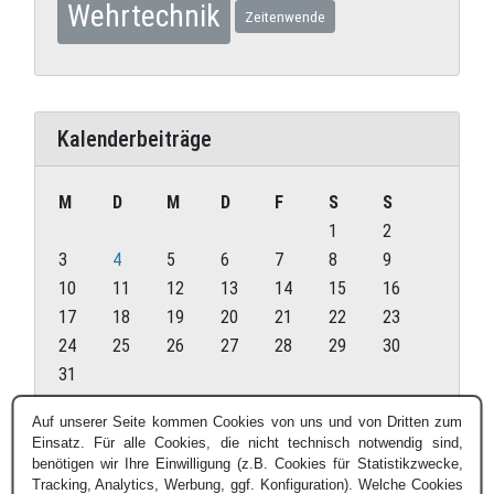
Wehrtechnik
Zeitenwende
Kalenderbeiträge
M
D
M
D
F
S
S
1
2
3
4
5
6
7
8
9
10
11
12
13
14
15
16
17
18
19
20
21
22
23
24
25
26
27
28
29
30
31
August 2026
Auf unserer Seite kommen Cookies von uns und von Dritten zum
Einsatz. Für alle Cookies, die nicht technisch notwendig sind,
« Juli
benötigen wir Ihre Einwilligung (z.B. Cookies für Statistikzwecke,
Tracking, Analytics, Werbung, ggf. Konfiguration). Welche Cookies