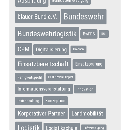
Ausbildung
Betriebsstoffversorgung
Bundeswehr
blauer Bund e.V.
Bundeswehrlogistik
BwFPS
BWI
CPM
Digitalisierung
Drohnen
Einsatzbereitschaft
Einsatzprüfung
Fähigkeitsprofil
Host Nation Support
Informationsveranstaltung
Innovation
Konzeption
Instandhaltung
Korporativer Partner
Landmobilität
Logistik
Logistikschule
Luftverteidigung