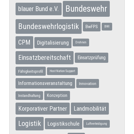
Bundeswehr
blauer Bund e.V.
Bundeswehrlogistik
BwFPS
BWI
CPM
Digitalisierung
Drohnen
Einsatzbereitschaft
Einsatzprüfung
Fähigkeitsprofil
Host Nation Support
Informationsveranstaltung
Innovation
Konzeption
Instandhaltung
Korporativer Partner
Landmobilität
Logistik
Logistikschule
Luftverteidigung