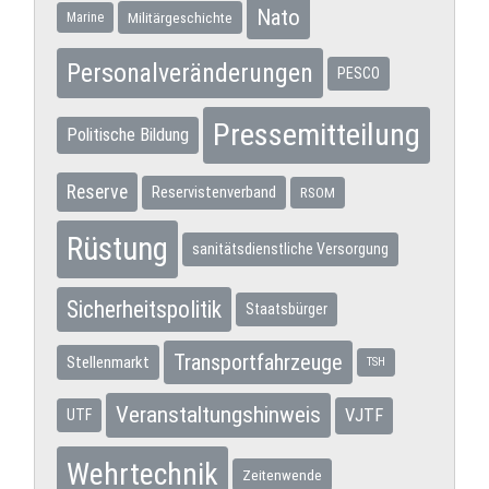
Nato
Militärgeschichte
Marine
Personalveränderungen
PESCO
Pressemitteilung
Politische Bildung
Reserve
Reservistenverband
RSOM
Rüstung
sanitätsdienstliche Versorgung
Sicherheitspolitik
Staatsbürger
Transportfahrzeuge
Stellenmarkt
TSH
Veranstaltungshinweis
VJTF
UTF
Wehrtechnik
Zeitenwende