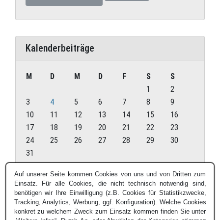
Kalenderbeiträge
M
D
M
D
F
S
S
1
2
3
4
5
6
7
8
9
10
11
12
13
14
15
16
17
18
19
20
21
22
23
24
25
26
27
28
29
30
31
August 2026
Auf unserer Seite kommen Cookies von uns und von Dritten zum
Einsatz. Für alle Cookies, die nicht technisch notwendig sind,
« Juli
benötigen wir Ihre Einwilligung (z.B. Cookies für Statistikzwecke,
Tracking, Analytics, Werbung, ggf. Konfiguration). Welche Cookies
konkret zu welchem Zweck zum Einsatz kommen finden Sie unter