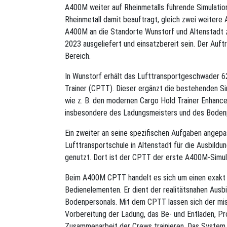
A400M weiter auf Rheinmetalls führende Simulatio
Rheinmetall damit beauftragt, gleich zwei weitere
A400M an die Standorte Wunstorf und Altenstadt z
2023 ausgeliefert und einsatzbereit sein. Der Auf
Bereich.
In Wunstorf erhält das Lufttransportgeschwader 
Trainer (CPTT). Dieser ergänzt die bestehenden S
wie z. B. den modernen Cargo Hold Trainer Enhanc
insbesondere des Ladungsmeisters und des Boden
Ein zweiter an seine spezifischen Aufgaben angepa
Lufttransportschule in Altenstadt für die Ausbildu
genutzt. Dort ist der CPTT der erste A400M-Simul
Beim A400M CPTT handelt es sich um einen exakt
Bedienelementen. Er dient der realitätsnahen Aus
Bodenpersonals. Mit dem CPTT lassen sich der mis
Vorbereitung der Ladung, das Be- und Entladen, P
Zusammenarbeit der Crews trainieren. Das System e