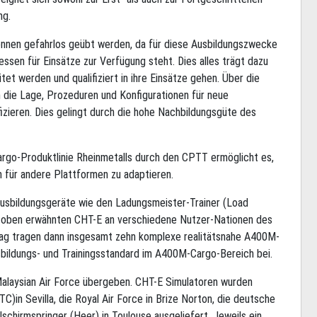
ng.
önnen gefahrlos geübt werden, da für diese Ausbildungszwecke
essen für Einsätze zur Verfügung steht. Dies alles trägt dazu
tet werden und qualifiziert in ihre Einsätze gehen. Über die
 die Lage, Prozeduren und Konfigurationen für neue
fizieren. Dies gelingt durch die hohe Nachbildungsgüte des
argo-Produktlinie Rheinmetalls durch den CPTT ermöglicht es,
 für andere Plattformen zu adaptieren.
sbildungsgeräte wie den Ladungsmeister-Trainer (Load
 oben erwähnten CHT-E an verschiedene Nutzer-Nationen des
rag tragen dann insgesamt zehn komplexe realitätsnahe A400M-
sbildungs- und Trainingsstandard im A400M-Cargo-Bereich bei.
laysian Air Force übergeben. CHT-E Simulatoren wurden
ITC)in Sevilla, die Royal Air Force in Brize Norton, die deutsche
schirmspringer (Heer) in Toulouse ausgeliefert. Jeweils ein