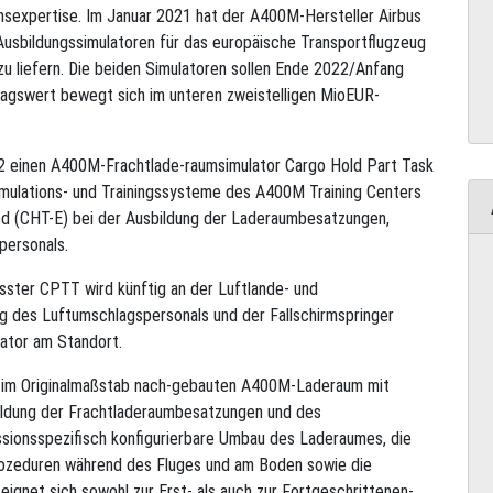
nsexpertise. Im Januar 2021 hat der A400M-Hersteller Airbus
 Ausbildungssimulatoren für das europäische Transportflugzeug
u liefern. Die beiden Simulatoren sollen Ende 2022/Anfang
tragswert bewegt sich im unteren zweistelligen MioEUR-
62 einen A400M-Frachtlade-raumsimulator Cargo Hold Part Task
imulations- und Trainingssysteme des A400M Training Centers
ed (CHT-E) bei der Ausbildung der Laderaumbesatzungen,
personals.
sster CPTT wird künftig an der Luftlande- und
ng des Luftumschlagspersonals und der Fallschirmspringer
ator am Standort.
 im Originalmaßstab nach-gebauten A400M-Laderaum mit
bildung der Frachtladeraumbesatzungen und des
sionsspezifisch konfigurierbare Umbau des Laderaumes, die
rozeduren während des Fluges und am Boden sowie die
ignet sich sowohl zur Erst- als auch zur Fortgeschrittenen-