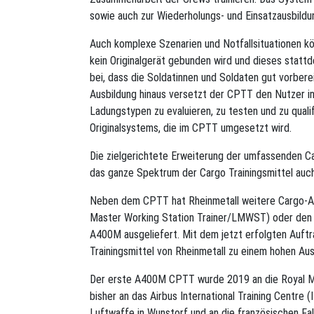
sowie auch zur Wiederholungs- und Einsatzausbildu
Auch komplexe Szenarien und Notfallsituationen k
kein Originalgerät gebunden wird und dieses stattd
bei, dass die Soldatinnen und Soldaten gut vorberei
Ausbildung hinaus versetzt der CPTT den Nutzer in
Ladungstypen zu evaluieren, zu testen und zu quali
Originalsystems, die im CPTT umgesetzt wird.
Die zielgerichtete Erweiterung der umfassenden C
das ganze Spektrum der Cargo Trainingsmittel auch
Neben dem CPTT hat Rheinmetall weitere Cargo-Au
Master Working Station Trainer/LMWST) oder den
A400M ausgeliefert. Mit dem jetzt erfolgten Auft
Trainingsmittel von Rheinmetall zu einem hohen Au
Der erste A400M CPTT wurde 2019 an die Royal Ma
bisher an das Airbus International Training Centre (
Luftwaffe in Wunstorf und an die französischen Fall