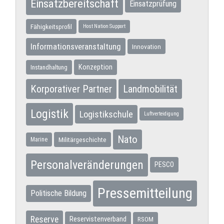
Einsatzbereitschaft
Einsatzprüfung
Fähigkeitsprofil
Host Nation Support
Informationsveranstaltung
Innovation
Konzeption
Instandhaltung
Korporativer Partner
Landmobilität
Logistik
Logistikschule
Luftverteidigung
Nato
Militärgeschichte
Marine
Personalveränderungen
PESCO
Pressemitteilung
Politische Bildung
Reserve
Reservistenverband
RSOM