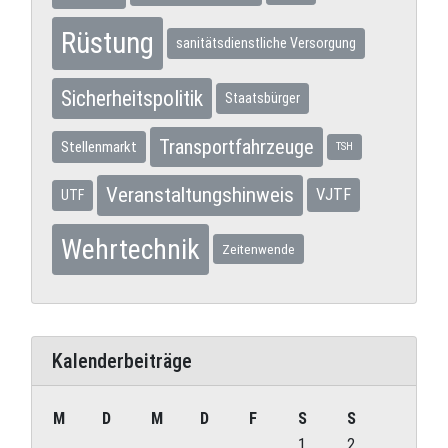
Rüstung
sanitätsdienstliche Versorgung
Sicherheitspolitik
Staatsbürger
Transportfahrzeuge
Stellenmarkt
TSH
Veranstaltungshinweis
VJTF
UTF
Wehrtechnik
Zeitenwende
Kalenderbeiträge
M
D
M
D
F
S
S
1
2