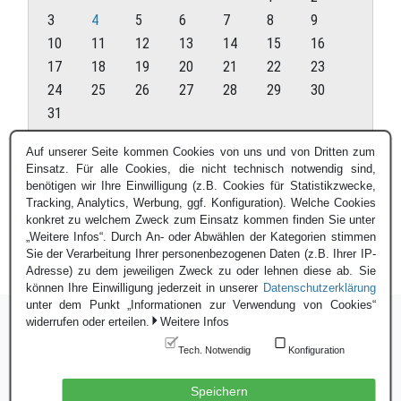
3
4
5
6
7
8
9
10
11
12
13
14
15
16
17
18
19
20
21
22
23
24
25
26
27
28
29
30
31
August 2026
Auf unserer Seite kommen Cookies von uns und von Dritten zum
Einsatz. Für alle Cookies, die nicht technisch notwendig sind,
« Juli
benötigen wir Ihre Einwilligung (z.B. Cookies für Statistikzwecke,
Tracking, Analytics, Werbung, ggf. Konfiguration). Welche Cookies
konkret zu welchem Zweck zum Einsatz kommen finden Sie unter
„Weitere Infos“. Durch An- oder Abwählen der Kategorien stimmen
Sie der Verarbeitung Ihrer personenbezogenen Daten (z.B. Ihrer IP-
Adresse) zu dem jeweiligen Zweck zu oder lehnen diese ab. Sie
können Ihre Einwilligung jederzeit in unserer
Datenschutzerklärung
unter dem Punkt „Informationen zur Verwendung von Cookies“
widerrufen oder erteilen.
Weitere Infos
Tech. Notwendig
Konfiguration
Login
|
Datenschutzerklärung
|
Impressum
© Blauer Bund e.V. - 2026
Speichern