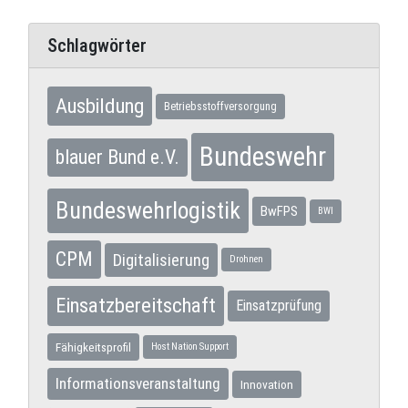
Schlagwörter
Ausbildung
Betriebsstoffversorgung
Bundeswehr
blauer Bund e.V.
Bundeswehrlogistik
BwFPS
BWI
CPM
Digitalisierung
Drohnen
Einsatzbereitschaft
Einsatzprüfung
Fähigkeitsprofil
Host Nation Support
Informationsveranstaltung
Innovation