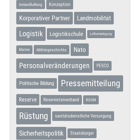
Konzeption
Instandhaltung
Korporativer Partner
Landmobilität
Logistik
Logistikschule
Luftverteidigung
Nato
Militärgeschichte
Marine
Personalveränderungen
PESCO
Pressemitteilung
Politische Bildung
Reserve
Reservistenverband
RSOM
Rüstung
sanitätsdienstliche Versorgung
Sicherheitspolitik
Staatsbürger