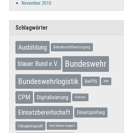
November 2010
Schlagwörter
Ausbildung
Betriebsstoffversorgung
Bundeswehr
blauer Bund e.V.
Bundeswehrlogistik
BwFPS
BWI
CPM
Digitalisierung
Drohnen
Einsatzbereitschaft
Einsatzprüfung
Fähigkeitsprofil
Host Nation Support