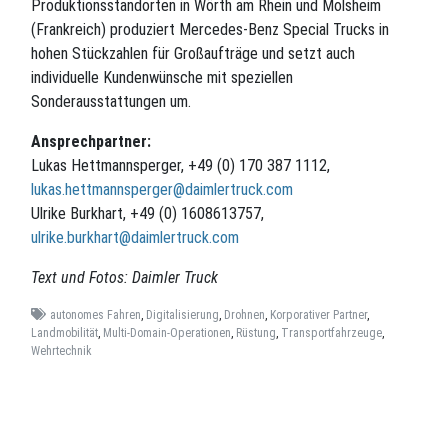
Produktionsstandorten in Wörth am Rhein und Molsheim
(Frankreich) produziert Mercedes-Benz Special Trucks in
hohen Stückzahlen für Großaufträge und setzt auch
individuelle Kundenwünsche mit speziellen
Sonderausstattungen um.
Ansprechpartner:
Lukas Hettmannsperger, +49 (0) 170 387 1112,
lukas.hettmannsperger@daimlertruck.com
Ulrike Burkhart, +49 (0) 1608613757,
ulrike.burkhart@daimlertruck.com
Text und Fotos: Daimler Truck
autonomes Fahren
,
Digitalisierung
,
Drohnen
,
Korporativer Partner
,
Landmobilität
,
Multi-Domain-Operationen
,
Rüstung
,
Transportfahrzeuge
,
Wehrtechnik