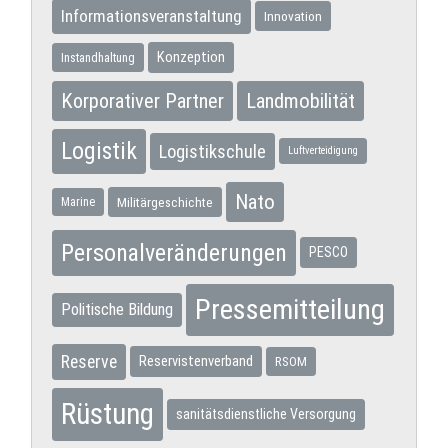
Informationsveranstaltung
Innovation
Konzeption
Instandhaltung
Korporativer Partner
Landmobilität
Logistik
Logistikschule
Luftverteidigung
Nato
Militärgeschichte
Marine
Personalveränderungen
PESCO
Pressemitteilung
Politische Bildung
Reserve
Reservistenverband
RSOM
Rüstung
sanitätsdienstliche Versorgung