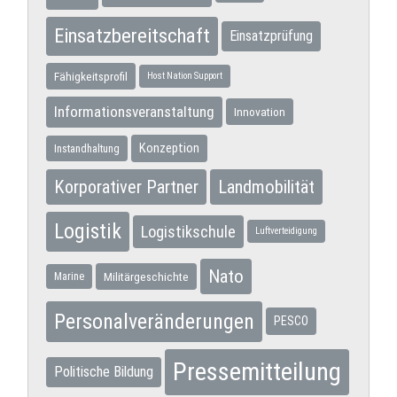
Einsatzbereitschaft
Einsatzprüfung
Fähigkeitsprofil
Host Nation Support
Informationsveranstaltung
Innovation
Konzeption
Instandhaltung
Korporativer Partner
Landmobilität
Logistik
Logistikschule
Luftverteidigung
Nato
Militärgeschichte
Marine
Personalveränderungen
PESCO
Pressemitteilung
Politische Bildung