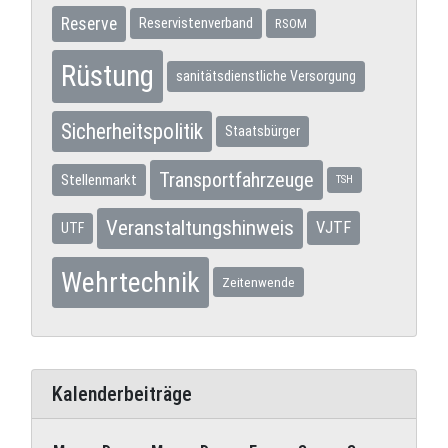
Reserve
Reservistenverband
RSOM
Rüstung
sanitätsdienstliche Versorgung
Sicherheitspolitik
Staatsbürger
Transportfahrzeuge
Stellenmarkt
TSH
Veranstaltungshinweis
VJTF
UTF
Wehrtechnik
Zeitenwende
Kalenderbeiträge