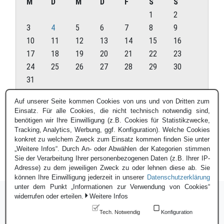
M
D
M
D
F
S
S
1
2
3
4
5
6
7
8
9
10
11
12
13
14
15
16
17
18
19
20
21
22
23
24
25
26
27
28
29
30
31
August 2026
Auf unserer Seite kommen Cookies von uns und von Dritten zum
Einsatz. Für alle Cookies, die nicht technisch notwendig sind,
« Juli
benötigen wir Ihre Einwilligung (z.B. Cookies für Statistikzwecke,
Tracking, Analytics, Werbung, ggf. Konfiguration). Welche Cookies
konkret zu welchem Zweck zum Einsatz kommen finden Sie unter
„Weitere Infos“. Durch An- oder Abwählen der Kategorien stimmen
Sie der Verarbeitung Ihrer personenbezogenen Daten (z.B. Ihrer IP-
Adresse) zu dem jeweiligen Zweck zu oder lehnen diese ab. Sie
können Ihre Einwilligung jederzeit in unserer
Datenschutzerklärung
unter dem Punkt „Informationen zur Verwendung von Cookies“
widerrufen oder erteilen.
Weitere Infos
Tech. Notwendig
Konfiguration
Login
|
Datenschutzerklärung
|
Impressum