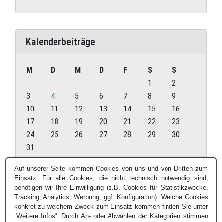
Kalenderbeiträge
M
D
M
D
F
S
S
1
2
3
4
5
6
7
8
9
10
11
12
13
14
15
16
17
18
19
20
21
22
23
24
25
26
27
28
29
30
31
August 2026
Auf unserer Seite kommen Cookies von uns und von Dritten zum
Einsatz. Für alle Cookies, die nicht technisch notwendig sind,
« Juli
benötigen wir Ihre Einwilligung (z.B. Cookies für Statistikzwecke,
Tracking, Analytics, Werbung, ggf. Konfiguration). Welche Cookies
konkret zu welchem Zweck zum Einsatz kommen finden Sie unter
„Weitere Infos“. Durch An- oder Abwählen der Kategorien stimmen