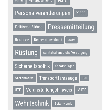
Nato
Militärgeschichte
Marine
Personalveränderungen
PESCO
Pressemitteilung
Politische Bildung
Reserve
Reservistenverband
RSOM
Rüstung
sanitätsdienstliche Versorgung
Sicherheitspolitik
Staatsbürger
Transportfahrzeuge
Stellenmarkt
TSH
Veranstaltungshinweis
VJTF
UTF
Wehrtechnik
Zeitenwende