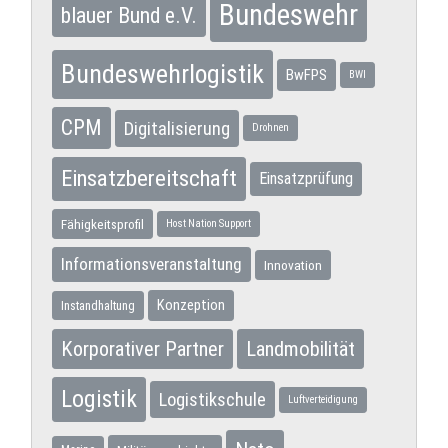
Bundeswehr
blauer Bund e.V.
Bundeswehrlogistik
BwFPS
BWI
CPM
Digitalisierung
Drohnen
Einsatzbereitschaft
Einsatzprüfung
Fähigkeitsprofil
Host Nation Support
Informationsveranstaltung
Innovation
Konzeption
Instandhaltung
Korporativer Partner
Landmobilität
Logistik
Logistikschule
Luftverteidigung