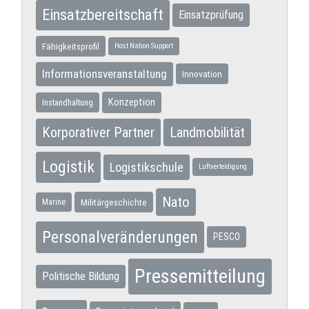
Einsatzbereitschaft
Einsatzprüfung
Fähigkeitsprofil
Host Nation Support
Informationsveranstaltung
Innovation
Konzeption
Instandhaltung
Korporativer Partner
Landmobilität
Logistik
Logistikschule
Luftverteidigung
Nato
Militärgeschichte
Marine
Personalveränderungen
PESCO
Pressemitteilung
Politische Bildung