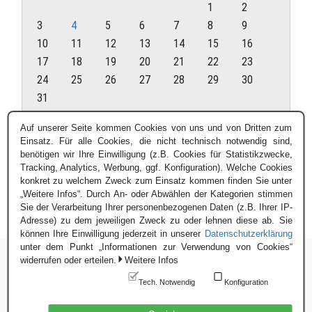
1
2
3
4
5
6
7
8
9
10
11
12
13
14
15
16
17
18
19
20
21
22
23
24
25
26
27
28
29
30
31
August 2026
Auf unserer Seite kommen Cookies von uns und von Dritten zum
Einsatz. Für alle Cookies, die nicht technisch notwendig sind,
« Juli
benötigen wir Ihre Einwilligung (z.B. Cookies für Statistikzwecke,
Tracking, Analytics, Werbung, ggf. Konfiguration). Welche Cookies
konkret zu welchem Zweck zum Einsatz kommen finden Sie unter
„Weitere Infos“. Durch An- oder Abwählen der Kategorien stimmen
Sie der Verarbeitung Ihrer personenbezogenen Daten (z.B. Ihrer IP-
Adresse) zu dem jeweiligen Zweck zu oder lehnen diese ab. Sie
können Ihre Einwilligung jederzeit in unserer
Datenschutzerklärung
unter dem Punkt „Informationen zur Verwendung von Cookies“
widerrufen oder erteilen.
Weitere Infos
Tech. Notwendig
Konfiguration
Login
|
Datenschutzerklärung
|
Impressum
© Blauer Bund e.V. - 2026