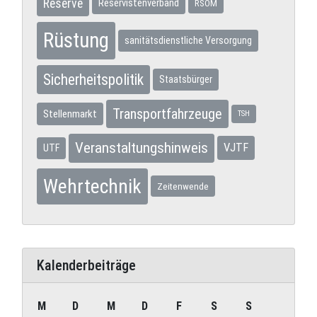
Reserve
Reservistenverband
RSOM
Rüstung
sanitätsdienstliche Versorgung
Sicherheitspolitik
Staatsbürger
Transportfahrzeuge
Stellenmarkt
TSH
Veranstaltungshinweis
VJTF
UTF
Wehrtechnik
Zeitenwende
Kalenderbeiträge
M
D
M
D
F
S
S