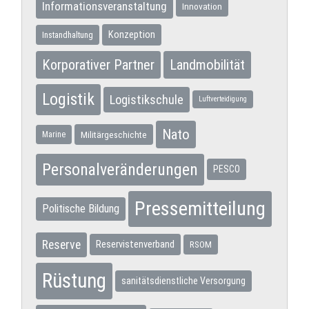
Informationsveranstaltung
Innovation
Konzeption
Instandhaltung
Korporativer Partner
Landmobilität
Logistik
Logistikschule
Luftverteidigung
Nato
Militärgeschichte
Marine
Personalveränderungen
PESCO
Pressemitteilung
Politische Bildung
Reserve
Reservistenverband
RSOM
Rüstung
sanitätsdienstliche Versorgung