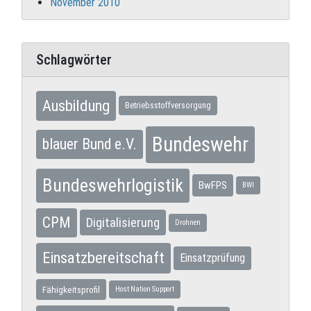
November 2010
Schlagwörter
Ausbildung
Betriebsstoffversorgung
Bundeswehr
blauer Bund e.V.
Bundeswehrlogistik
BwFPS
BWI
CPM
Digitalisierung
Drohnen
Einsatzbereitschaft
Einsatzprüfung
Fähigkeitsprofil
Host Nation Support