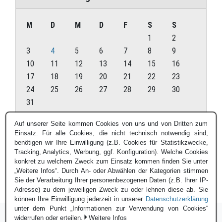
M
D
M
D
F
S
S
1
2
3
4
5
6
7
8
9
10
11
12
13
14
15
16
17
18
19
20
21
22
23
24
25
26
27
28
29
30
31
August 2026
Auf unserer Seite kommen Cookies von uns und von Dritten zum
Einsatz. Für alle Cookies, die nicht technisch notwendig sind,
« Juli
benötigen wir Ihre Einwilligung (z.B. Cookies für Statistikzwecke,
Tracking, Analytics, Werbung, ggf. Konfiguration). Welche Cookies
konkret zu welchem Zweck zum Einsatz kommen finden Sie unter
„Weitere Infos“. Durch An- oder Abwählen der Kategorien stimmen
Sie der Verarbeitung Ihrer personenbezogenen Daten (z.B. Ihrer IP-
Adresse) zu dem jeweiligen Zweck zu oder lehnen diese ab. Sie
können Ihre Einwilligung jederzeit in unserer
Datenschutzerklärung
unter dem Punkt „Informationen zur Verwendung von Cookies“
widerrufen oder erteilen.
Weitere Infos