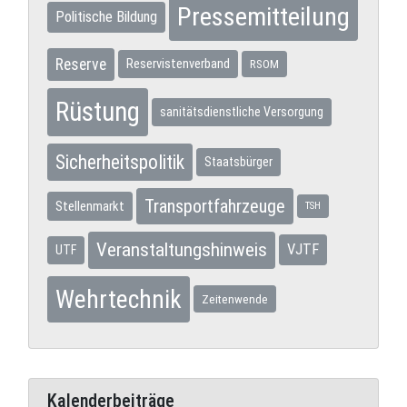
Pressemitteilung
Politische Bildung
Reserve
Reservistenverband
RSOM
Rüstung
sanitätsdienstliche Versorgung
Sicherheitspolitik
Staatsbürger
Transportfahrzeuge
Stellenmarkt
TSH
Veranstaltungshinweis
VJTF
UTF
Wehrtechnik
Zeitenwende
Kalenderbeiträge