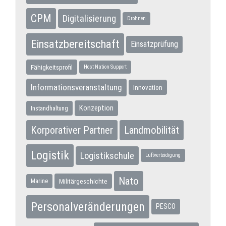
CPM
Digitalisierung
Drohnen
Einsatzbereitschaft
Einsatzprüfung
Fähigkeitsprofil
Host Nation Support
Informationsveranstaltung
Innovation
Konzeption
Instandhaltung
Korporativer Partner
Landmobilität
Logistik
Logistikschule
Luftverteidigung
Nato
Militärgeschichte
Marine
Personalveränderungen
PESCO