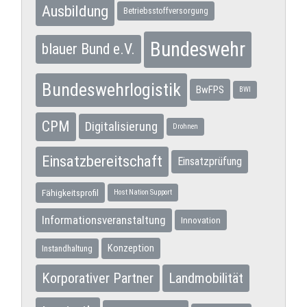
Ausbildung
Betriebsstoffversorgung
Bundeswehr
blauer Bund e.V.
Bundeswehrlogistik
BwFPS
BWI
CPM
Digitalisierung
Drohnen
Einsatzbereitschaft
Einsatzprüfung
Fähigkeitsprofil
Host Nation Support
Informationsveranstaltung
Innovation
Konzeption
Instandhaltung
Korporativer Partner
Landmobilität