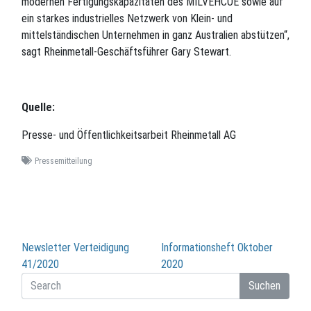
modernen Fertigungskapazitäten des MILVEHCOE sowie auf
ein starkes industrielles Netzwerk von Klein- und
mittelständischen Unternehmen in ganz Australien abstützen“,
sagt Rheinmetall-Geschäftsführer Gary Stewart.
Quelle:
Presse- und Öffentlichkeitsarbeit Rheinmetall AG
Pressemitteilung
Beitragsnavigation
Newsletter Verteidigung
Informationsheft Oktober
41/2020
2020
Suchen