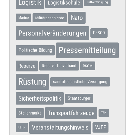
Logistik
Logistikschule
Luftverteidigung
Nato
Militärgeschichte
Marine
Personalveränderungen
PESCO
Pressemitteilung
Politische Bildung
Reserve
Reservistenverband
RSOM
Rüstung
sanitätsdienstliche Versorgung
Sicherheitspolitik
Staatsbürger
Transportfahrzeuge
Stellenmarkt
TSH
Veranstaltungshinweis
VJTF
UTF