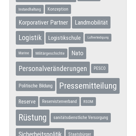
Konzeption
Instandhaltung
Korporativer Partner
Landmobilität
Logistik
Logistikschule
Luftverteidigung
Nato
Militärgeschichte
Marine
Personalveränderungen
PESCO
Pressemitteilung
Politische Bildung
Reserve
Reservistenverband
RSOM
Rüstung
sanitätsdienstliche Versorgung
Sicherheitspolitik
Staatsbürger