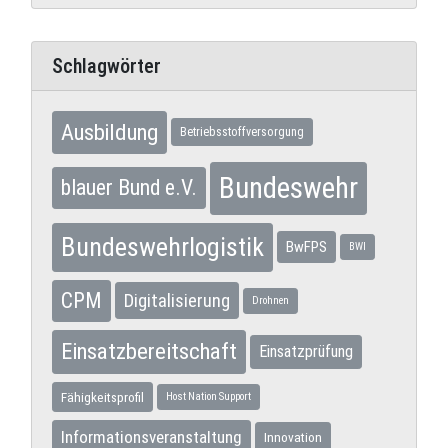
Schlagwörter
Ausbildung
Betriebsstoffversorgung
Bundeswehr
blauer Bund e.V.
Bundeswehrlogistik
BwFPS
BWI
CPM
Digitalisierung
Drohnen
Einsatzbereitschaft
Einsatzprüfung
Fähigkeitsprofil
Host Nation Support
Informationsveranstaltung
Innovation