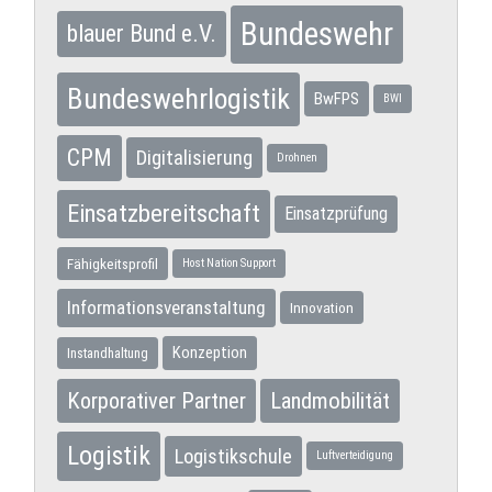
Bundeswehr
blauer Bund e.V.
Bundeswehrlogistik
BwFPS
BWI
CPM
Digitalisierung
Drohnen
Einsatzbereitschaft
Einsatzprüfung
Fähigkeitsprofil
Host Nation Support
Informationsveranstaltung
Innovation
Konzeption
Instandhaltung
Korporativer Partner
Landmobilität
Logistik
Logistikschule
Luftverteidigung