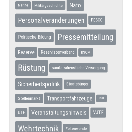
Nato
Militärgeschichte
Marine
Personalveränderungen
PESCO
Pressemitteilung
Politische Bildung
Reserve
Reservistenverband
RSOM
Rüstung
sanitätsdienstliche Versorgung
Sicherheitspolitik
Staatsbürger
Transportfahrzeuge
Stellenmarkt
TSH
Veranstaltungshinweis
VJTF
UTF
Wehrtechnik
Zeitenwende