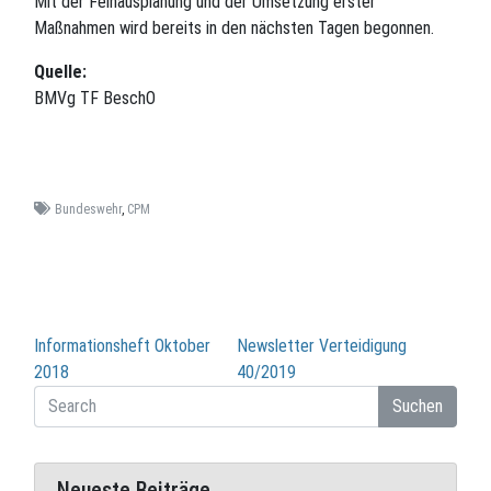
Mit der Feinausplanung und der Umsetzung erster
Maßnahmen wird bereits in den nächsten Tagen begonnen.
Quelle:
BMVg TF BeschO
Bundeswehr
,
CPM
Beitragsnavigation
Informationsheft Oktober
Newsletter Verteidigung
2018
40/2019
Suchen
Neueste Beiträge