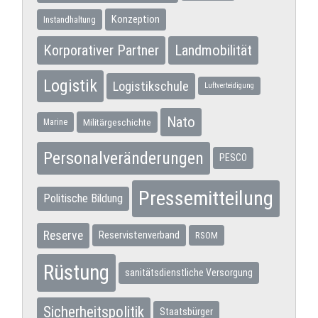
Konzeption
Instandhaltung
Korporativer Partner
Landmobilität
Logistik
Logistikschule
Luftverteidigung
Nato
Militärgeschichte
Marine
Personalveränderungen
PESCO
Pressemitteilung
Politische Bildung
Reserve
Reservistenverband
RSOM
Rüstung
sanitätsdienstliche Versorgung
Sicherheitspolitik
Staatsbürger