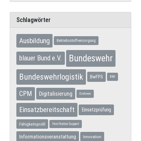
Schlagwörter
Ausbildung
Betriebsstoffversorgung
Bundeswehr
blauer Bund e.V.
Bundeswehrlogistik
BwFPS
BWI
CPM
Digitalisierung
Drohnen
Einsatzbereitschaft
Einsatzprüfung
Fähigkeitsprofil
Host Nation Support
Informationsveranstaltung
Innovation