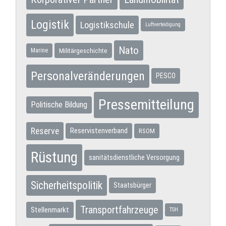
Logistik
Logistikschule
Luftverteidigung
Nato
Militärgeschichte
Marine
Personalveränderungen
PESCO
Pressemitteilung
Politische Bildung
Reserve
Reservistenverband
RSOM
Rüstung
sanitätsdienstliche Versorgung
Sicherheitspolitik
Staatsbürger
Transportfahrzeuge
Stellenmarkt
TSH