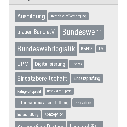
Ausbildung
Betriebsstoffversorgung
Bundeswehr
blauer Bund e.V.
Bundeswehrlogistik
BwFPS
BWI
CPM
Digitalisierung
Drohnen
Einsatzbereitschaft
Einsatzprüfung
Fähigkeitsprofil
Host Nation Support
Informationsveranstaltung
Innovation
Konzeption
Instandhaltung
Korporativer Partner
Landmobilität