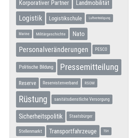
Korporativer Partner
Landmobilität
Logistik
Logistikschule
Luftverteidigung
Nato
Militärgeschichte
Marine
Personalveränderungen
PESCO
Pressemitteilung
Politische Bildung
Reserve
Reservistenverband
RSOM
Rüstung
sanitätsdienstliche Versorgung
Sicherheitspolitik
Staatsbürger
Transportfahrzeuge
Stellenmarkt
TSH