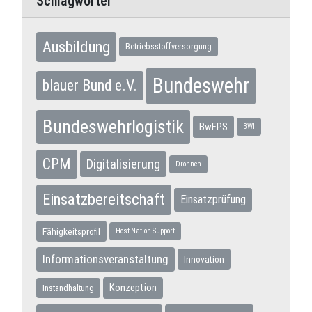
Schlagwörter
Ausbildung
Betriebsstoffversorgung
Bundeswehr
blauer Bund e.V.
Bundeswehrlogistik
BwFPS
BWI
CPM
Digitalisierung
Drohnen
Einsatzbereitschaft
Einsatzprüfung
Fähigkeitsprofil
Host Nation Support
Informationsveranstaltung
Innovation
Konzeption
Instandhaltung