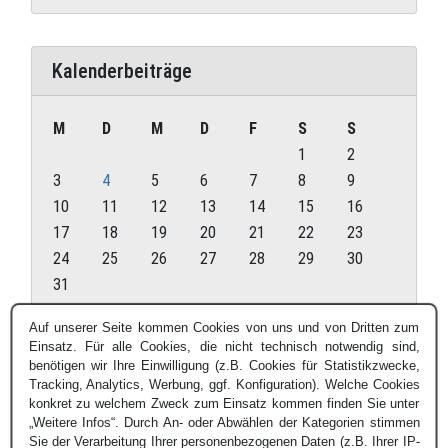
Kalenderbeiträge
M
D
M
D
F
S
S
1
2
3
4
5
6
7
8
9
10
11
12
13
14
15
16
17
18
19
20
21
22
23
24
25
26
27
28
29
30
31
August 2026
Auf unserer Seite kommen Cookies von uns und von Dritten zum
Einsatz. Für alle Cookies, die nicht technisch notwendig sind,
« Juli
benötigen wir Ihre Einwilligung (z.B. Cookies für Statistikzwecke,
Tracking, Analytics, Werbung, ggf. Konfiguration). Welche Cookies
konkret zu welchem Zweck zum Einsatz kommen finden Sie unter
„Weitere Infos“. Durch An- oder Abwählen der Kategorien stimmen
Sie der Verarbeitung Ihrer personenbezogenen Daten (z.B. Ihrer IP-