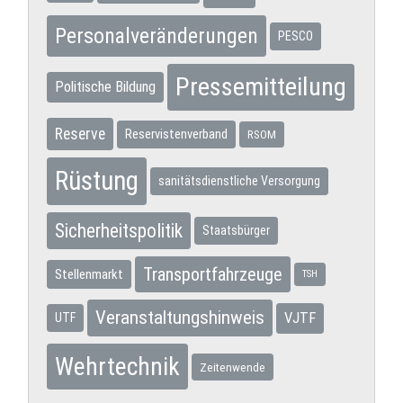
Personalveränderungen
PESCO
Pressemitteilung
Politische Bildung
Reserve
Reservistenverband
RSOM
Rüstung
sanitätsdienstliche Versorgung
Sicherheitspolitik
Staatsbürger
Transportfahrzeuge
Stellenmarkt
TSH
Veranstaltungshinweis
VJTF
UTF
Wehrtechnik
Zeitenwende