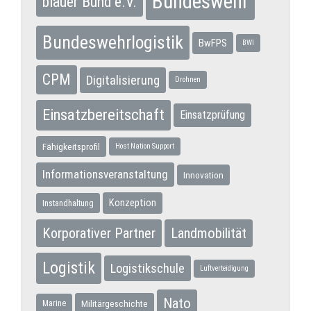
Bundeswehr
blauer Bund e.V.
Bundeswehrlogistik
BwFPS
BWI
CPM
Digitalisierung
Drohnen
Einsatzbereitschaft
Einsatzprüfung
Fähigkeitsprofil
Host Nation Support
Informationsveranstaltung
Innovation
Konzeption
Instandhaltung
Korporativer Partner
Landmobilität
Logistik
Logistikschule
Luftverteidigung
Nato
Militärgeschichte
Marine