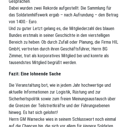
Gesprächen.
Dabei wurden zwei Rekorde aufgestellt: Die Sammlung für
das Soldatenhilfswerk ergab – nach Aufrundung – den Betrag
von 1400.- Euro.
Und zu guter Letzt gelang es, die Mitgliederzahl des blauen
Bundes erstmals in seiner Geschichte in den vierstelligen
Bereich zu heben. Ob durch Zufall oder Planung, die Firma HIL
GmbH, vertreten durch ihren Geschäftsführer, Herrn BG
Zimmer, trat als korporatives Mitglied bei und konnte als
tausendstes Mitglied begrüßt werden.
Fazit: Eine lohnende Sache
Die Veranstaltung bot, wie in jedem Jahr hochwertige und
aktuelle Informationen zur Logistik, Rüstung und zur
Sicherheitspolitik sowie zum freien Meinungsaustausch über
die Grenzen der Teilstreitkräfte und der Führungsebenen
hinweg. Es hat sich gelohnt!
Herrn GM Warnecke wies in seinem Schlusswort noch einmal
auf die Chancen hin, die sich vor allem für jüngere Soldaten