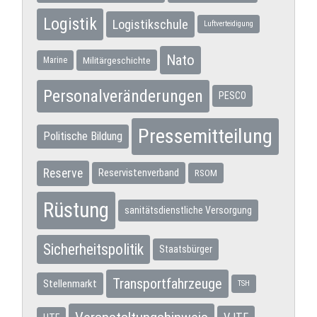
Logistik
Logistikschule
Luftverteidigung
Nato
Militärgeschichte
Marine
Personalveränderungen
PESCO
Pressemitteilung
Politische Bildung
Reserve
Reservistenverband
RSOM
Rüstung
sanitätsdienstliche Versorgung
Sicherheitspolitik
Staatsbürger
Transportfahrzeuge
Stellenmarkt
TSH