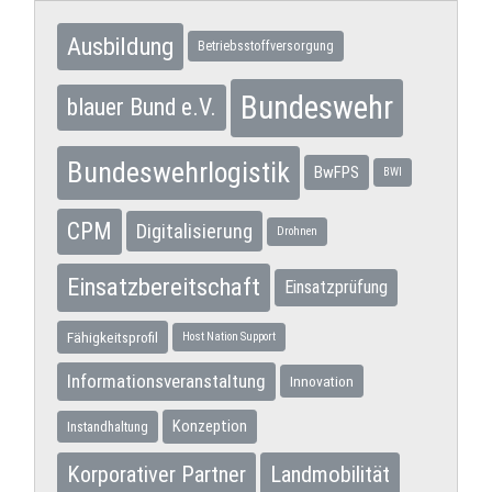
Ausbildung
Betriebsstoffversorgung
Bundeswehr
blauer Bund e.V.
Bundeswehrlogistik
BwFPS
BWI
CPM
Digitalisierung
Drohnen
Einsatzbereitschaft
Einsatzprüfung
Fähigkeitsprofil
Host Nation Support
Informationsveranstaltung
Innovation
Konzeption
Instandhaltung
Korporativer Partner
Landmobilität