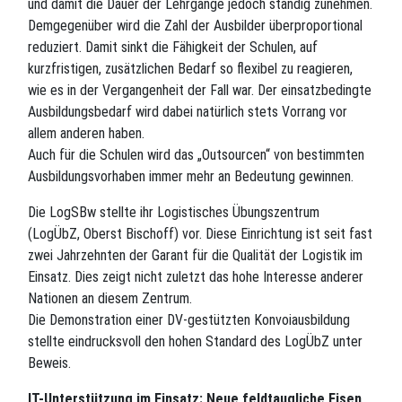
und damit die Dauer der Lehrgänge jedoch ständig zunehmen.
Demgegenüber wird die Zahl der Ausbilder überproportional
reduziert. Damit sinkt die Fähigkeit der Schulen, auf
kurzfristigen, zusätzlichen Bedarf so flexibel zu reagieren,
wie es in der Vergangenheit der Fall war. Der einsatzbedingte
Ausbildungsbedarf wird dabei natürlich stets Vorrang vor
allem anderen haben.
Auch für die Schulen wird das „Outsourcen“ von bestimmten
Ausbildungsvorhaben immer mehr an Bedeutung gewinnen.
Die LogSBw stellte ihr Logistisches Übungszentrum
(LogÜbZ, Oberst Bischoff) vor. Diese Einrichtung ist seit fast
zwei Jahrzehnten der Garant für die Qualität der Logistik im
Einsatz. Dies zeigt nicht zuletzt das hohe Interesse anderer
Nationen an diesem Zentrum.
Die Demonstration einer DV-gestützten Konvoiausbildung
stellte eindrucksvoll den hohen Standard des LogÜbZ unter
Beweis.
IT-Unterstützung im Einsatz: Neue feldtaugliche Eisen