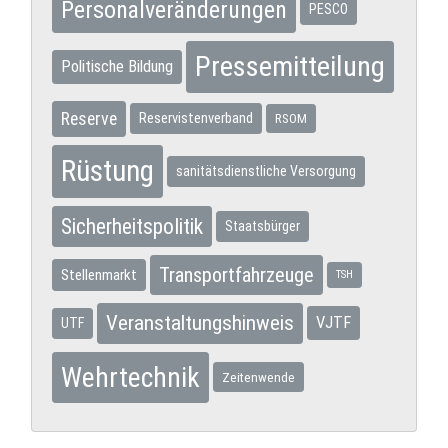
Personalveränderungen
PESCO
Pressemitteilung
Politische Bildung
Reserve
Reservistenverband
RSOM
Rüstung
sanitätsdienstliche Versorgung
Sicherheitspolitik
Staatsbürger
Transportfahrzeuge
Stellenmarkt
TSH
Veranstaltungshinweis
VJTF
UTF
Wehrtechnik
Zeitenwende