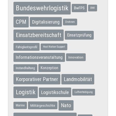
Bundeswehrlogistik
BwFPS
BWI
CPM
Digitalisierung
Drohnen
Einsatzbereitschaft
Einsatzprüfung
Fähigkeitsprofil
Host Nation Support
Informationsveranstaltung
Innovation
Konzeption
Instandhaltung
Korporativer Partner
Landmobilität
Logistik
Logistikschule
Luftverteidigung
Nato
Militärgeschichte
Marine