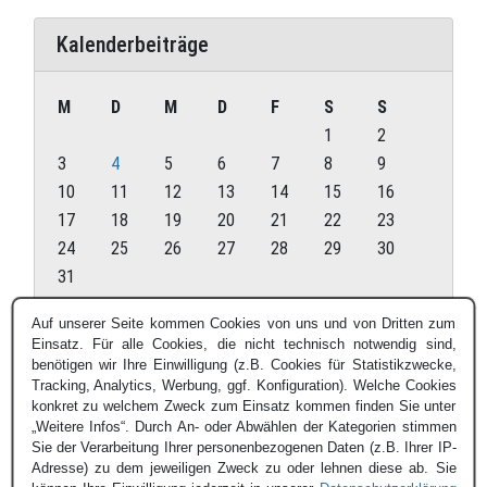
Kalenderbeiträge
M
D
M
D
F
S
S
1
2
3
4
5
6
7
8
9
10
11
12
13
14
15
16
17
18
19
20
21
22
23
24
25
26
27
28
29
30
31
August 2026
Auf unserer Seite kommen Cookies von uns und von Dritten zum
Einsatz. Für alle Cookies, die nicht technisch notwendig sind,
« Juli
benötigen wir Ihre Einwilligung (z.B. Cookies für Statistikzwecke,
Tracking, Analytics, Werbung, ggf. Konfiguration). Welche Cookies
konkret zu welchem Zweck zum Einsatz kommen finden Sie unter
„Weitere Infos“. Durch An- oder Abwählen der Kategorien stimmen
Sie der Verarbeitung Ihrer personenbezogenen Daten (z.B. Ihrer IP-
Adresse) zu dem jeweiligen Zweck zu oder lehnen diese ab. Sie