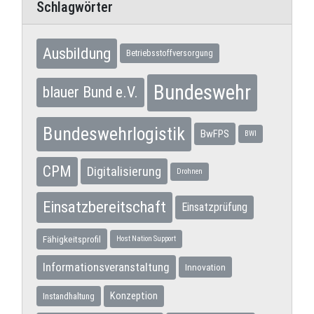
Schlagwörter
Ausbildung
Betriebsstoffversorgung
Bundeswehr
blauer Bund e.V.
Bundeswehrlogistik
BwFPS
BWI
CPM
Digitalisierung
Drohnen
Einsatzbereitschaft
Einsatzprüfung
Fähigkeitsprofil
Host Nation Support
Informationsveranstaltung
Innovation
Konzeption
Instandhaltung