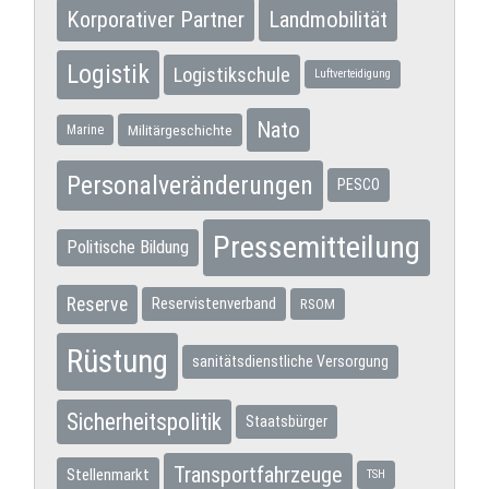
Korporativer Partner
Landmobilität
Logistik
Logistikschule
Luftverteidigung
Nato
Militärgeschichte
Marine
Personalveränderungen
PESCO
Pressemitteilung
Politische Bildung
Reserve
Reservistenverband
RSOM
Rüstung
sanitätsdienstliche Versorgung
Sicherheitspolitik
Staatsbürger
Transportfahrzeuge
Stellenmarkt
TSH