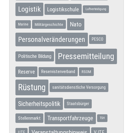
Logistik
Logistikschule
Luftverteidigung
Nato
Militärgeschichte
Marine
Personalveränderungen
PESCO
Pressemitteilung
Politische Bildung
Reserve
Reservistenverband
RSOM
Rüstung
sanitätsdienstliche Versorgung
Sicherheitspolitik
Staatsbürger
Transportfahrzeuge
Stellenmarkt
TSH
Veranstaltungshinweis
VJTF
UTF