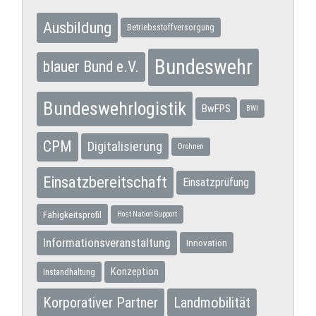
Ausbildung
Betriebsstoffversorgung
Bundeswehr
blauer Bund e.V.
Bundeswehrlogistik
BwFPS
BWI
CPM
Digitalisierung
Drohnen
Einsatzbereitschaft
Einsatzprüfung
Fähigkeitsprofil
Host Nation Support
Informationsveranstaltung
Innovation
Konzeption
Instandhaltung
Korporativer Partner
Landmobilität