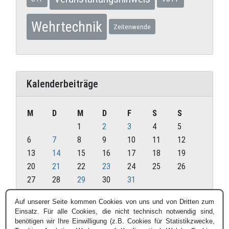
Wehrtechnik
Zeitenwende
Kalenderbeiträge
M
D
M
D
F
S
S
1
2
3
4
5
6
7
8
9
10
11
12
13
14
15
16
17
18
19
20
21
22
23
24
25
26
27
28
29
30
31
Oktober 2025
Auf unserer Seite kommen Cookies von uns und von Dritten zum
Einsatz. Für alle Cookies, die nicht technisch notwendig sind,
« Sep.
Nov. »
benötigen wir Ihre Einwilligung (z.B. Cookies für Statistikzwecke,