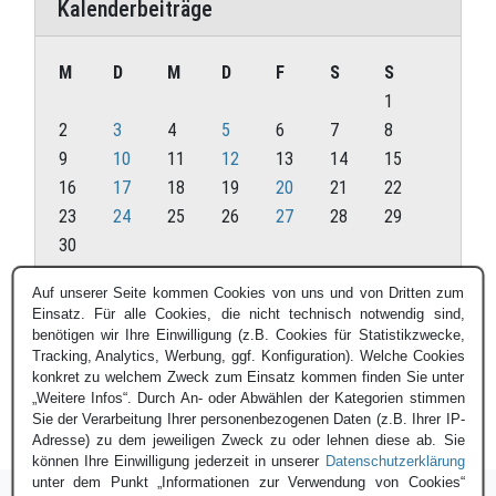
Kalenderbeiträge
M
D
M
D
F
S
S
1
2
3
4
5
6
7
8
9
10
11
12
13
14
15
16
17
18
19
20
21
22
23
24
25
26
27
28
29
30
November 2020
Auf unserer Seite kommen Cookies von uns und von Dritten zum
Einsatz. Für alle Cookies, die nicht technisch notwendig sind,
« Okt.
Dez. »
benötigen wir Ihre Einwilligung (z.B. Cookies für Statistikzwecke,
Tracking, Analytics, Werbung, ggf. Konfiguration). Welche Cookies
konkret zu welchem Zweck zum Einsatz kommen finden Sie unter
„Weitere Infos“. Durch An- oder Abwählen der Kategorien stimmen
Sie der Verarbeitung Ihrer personenbezogenen Daten (z.B. Ihrer IP-
Adresse) zu dem jeweiligen Zweck zu oder lehnen diese ab. Sie
können Ihre Einwilligung jederzeit in unserer
Datenschutzerklärung
unter dem Punkt „Informationen zur Verwendung von Cookies“