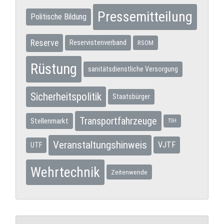
Pressemitteilung
Politische Bildung
Reserve
Reservistenverband
RSOM
Rüstung
sanitätsdienstliche Versorgung
Sicherheitspolitik
Staatsbürger
Transportfahrzeuge
Stellenmarkt
TSH
Veranstaltungshinweis
VJTF
UTF
Wehrtechnik
Zeitenwende