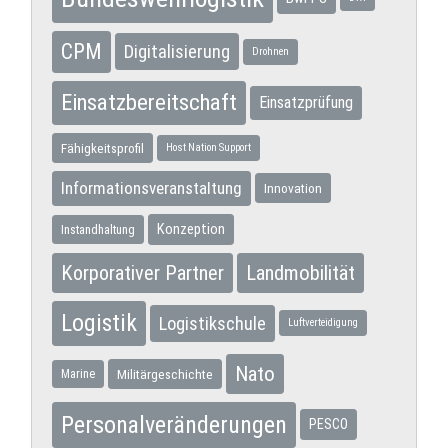
CPM
Digitalisierung
Drohnen
Einsatzbereitschaft
Einsatzprüfung
Fähigkeitsprofil
Host Nation Support
Informationsveranstaltung
Innovation
Konzeption
Instandhaltung
Korporativer Partner
Landmobilität
Logistik
Logistikschule
Luftverteidigung
Nato
Militärgeschichte
Marine
Personalveränderungen
PESCO