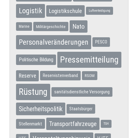
Logistik
Logistikschule
Luftverteidigung
Nato
Militärgeschichte
Marine
Personalveränderungen
PESCO
Pressemitteilung
Politische Bildung
Reserve
Reservistenverband
RSOM
Rüstung
sanitätsdienstliche Versorgung
Sicherheitspolitik
Staatsbürger
Transportfahrzeuge
Stellenmarkt
TSH