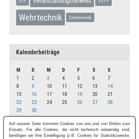
Veranstaltungshinweis
VJTF
UTF
Wehrtechnik
Zeitenwende
Kalenderbeiträge
M
D
M
D
F
S
S
1
2
3
4
5
6
7
8
9
10
11
12
13
14
15
16
17
18
19
20
21
22
23
24
25
26
27
28
29
30
Juni 2020
Auf unserer Seite kommen Cookies von uns und von Dritten zum
Einsatz. Für alle Cookies, die nicht technisch notwendig sind,
« Mai
Juli »
benötigen wir Ihre Einwilligung (z.B. Cookies für Statistikzwecke,