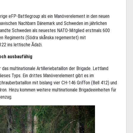
erige eFP-Battlegroup als ein Manöverelement in den neuen
dinavischen Nachbarn Dänemark und Schweden im jährlichen
tsandte Schweden als neuestes NATO-Mitglied erstmals 600
hen Regiments (Södra skånska regementet) mit
2 ins lettische Ādaži.
noch ausbaufähig
s multinationale Artilleriebataillon der Brigade. Lettland
ieses Typs. Ein drittes Manöverelement gibt es im
hrauberbataillon mit bislang vier CH-146 Griffon (Bell 412) und
ron. Hinzu kommen weitere multinationale Brigadeeinheiten für
zenzug.