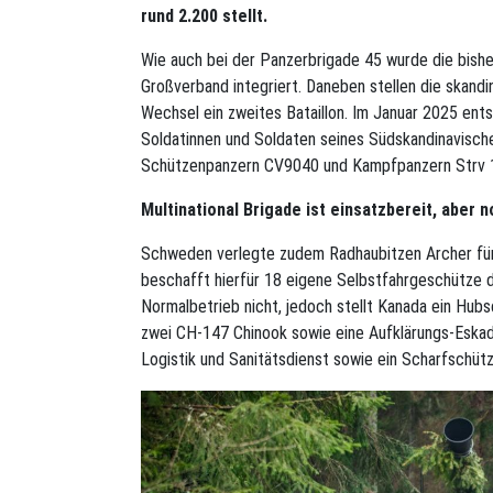
rund 2.200 stellt.
Wie auch bei der Panzerbrigade 45 wurde die bish
Großverband integriert. Daneben stellen die skan
Wechsel ein zweites Bataillon. Im Januar 2025 en
Soldatinnen und Soldaten seines Südskandinavisc
Schützenpanzern CV9040 und Kampfpanzern Strv 12
Multinational Brigade ist einsatzbereit, aber 
Schweden verlegte zudem Radhaubitzen Archer für da
beschafft hierfür 18 eigene Selbstfahrgeschütze d
Normalbetrieb nicht, jedoch stellt Kanada ein Hubsc
zwei CH-147 Chinook sowie eine Aufklärungs-Eskad
Logistik und Sanitätsdienst sowie ein Scharfschüt