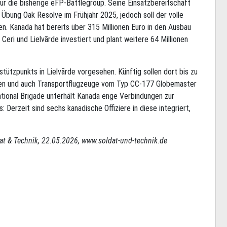
r die bisherige eFP-Battlegroup. Seine Einsatzbereitschaft
 Übung Oak Resolve im Frühjahr 2025, jedoch soll der volle
. Kanada hat bereits über 315 Millionen Euro in den Ausbau
 Ceri und Lielvārde investiert und plant weitere 64 Millionen
stützpunkts in Lielvārde vorgesehen. Künftig sollen dort bis zu
ieren und auch Transportflugzeuge vom Typ CC-177 Globemaster
tional Brigade unterhält Kanada enge Verbindungen zur
Derzeit sind sechs kanadische Offiziere in diese integriert,
dat & Technik, 22.05.2026, www.soldat-und-technik.de