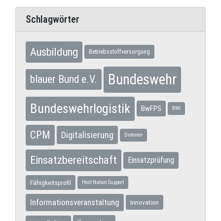
Schlagwörter
Ausbildung
Betriebsstoffversorgung
Bundeswehr
blauer Bund e.V.
Bundeswehrlogistik
BwFPS
BWI
CPM
Digitalisierung
Drohnen
Einsatzbereitschaft
Einsatzprüfung
Fähigkeitsprofil
Host Nation Support
Informationsveranstaltung
Innovation