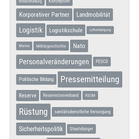
Konzeption
Instandhaltung
Korporativer Partner
Landmobilität
Logistik
Logistikschule
Luftverteidigung
Nato
Militärgeschichte
Marine
Personalveränderungen
PESCO
Pressemitteilung
Politische Bildung
Reserve
Reservistenverband
RSOM
Rüstung
sanitätsdienstliche Versorgung
Sicherheitspolitik
Staatsbürger