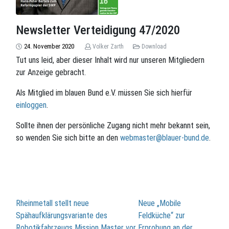
Newsletter Verteidigung 47/2020
24. November 2020
Volker Zarth
Download
Tut uns leid, aber dieser Inhalt wird nur unseren Mitgliedern
zur Anzeige gebracht.
Als Mitglied im blauen Bund e.V. müssen Sie sich hierfür
einloggen
.
Sollte ihnen der persönliche Zugang nicht mehr bekannt sein,
so wenden Sie sich bitte an den
webmaster@blauer-bund.de
.
Beitragsnavigation
Rheinmetall stellt neue
Neue „Mobile
Spähaufklärungsvariante des
Feldküche“ zur
Robotikfahrzeugs Mission Master vor
Erprobung an der