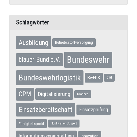
Schlagwörter
Ausbildung
Betriebsstoffversorgung
Bundeswehr
blauer Bund e.V.
Bundeswehrlogistik
BwFPS
BWI
CPM
Digitalisierung
Drohnen
Einsatzbereitschaft
Einsatzprüfung
Fähigkeitsprofil
Host Nation Support
Informationsveranstaltung
Innovation