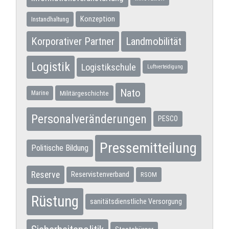
Konzeption
Instandhaltung
Korporativer Partner
Landmobilität
Logistik
Logistikschule
Luftverteidigung
Nato
Militärgeschichte
Marine
Personalveränderungen
PESCO
Pressemitteilung
Politische Bildung
Reserve
Reservistenverband
RSOM
Rüstung
sanitätsdienstliche Versorgung