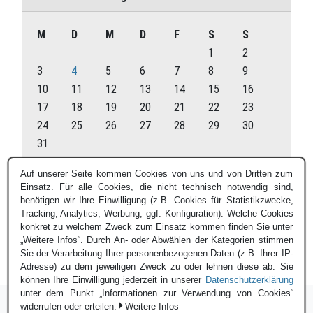
M
D
M
D
F
S
S
1
2
3
4
5
6
7
8
9
10
11
12
13
14
15
16
17
18
19
20
21
22
23
24
25
26
27
28
29
30
31
August 2026
Auf unserer Seite kommen Cookies von uns und von Dritten zum
Einsatz. Für alle Cookies, die nicht technisch notwendig sind,
« Juli
benötigen wir Ihre Einwilligung (z.B. Cookies für Statistikzwecke,
Tracking, Analytics, Werbung, ggf. Konfiguration). Welche Cookies
konkret zu welchem Zweck zum Einsatz kommen finden Sie unter
„Weitere Infos“. Durch An- oder Abwählen der Kategorien stimmen
Sie der Verarbeitung Ihrer personenbezogenen Daten (z.B. Ihrer IP-
Adresse) zu dem jeweiligen Zweck zu oder lehnen diese ab. Sie
können Ihre Einwilligung jederzeit in unserer
Datenschutzerklärung
unter dem Punkt „Informationen zur Verwendung von Cookies“
widerrufen oder erteilen.
Weitere Infos