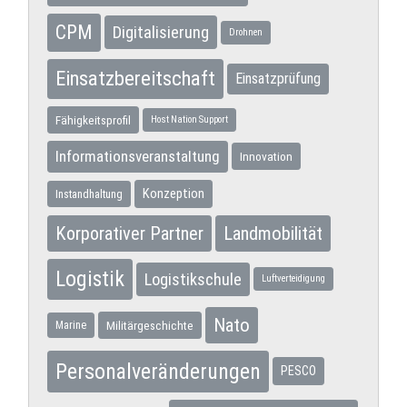
CPM
Digitalisierung
Drohnen
Einsatzbereitschaft
Einsatzprüfung
Fähigkeitsprofil
Host Nation Support
Informationsveranstaltung
Innovation
Konzeption
Instandhaltung
Korporativer Partner
Landmobilität
Logistik
Logistikschule
Luftverteidigung
Nato
Militärgeschichte
Marine
Personalveränderungen
PESCO