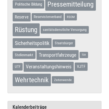
Pressemitteilung
Politische Bildung
Reserve
Reservistenverband
RSOM
Rüstung
sanitätsdienstliche Versorgung
Sicherheitspolitik
Staatsbürger
Transportfahrzeuge
Stellenmarkt
TSH
Veranstaltungshinweis
VJTF
UTF
Wehrtechnik
Zeitenwende
Kalenderbeiträge