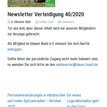
Newsletter Verteidigung 40/2020
6. Oktober 2020
Volker Zarth
Download
Tut uns leid, aber dieser Inhalt wird nur unseren Mitgliedern
zur Anzeige gebracht.
Als Mitglied im blauen Bund e.V. müssen Sie sich hierfür
einloggen
.
Sollte ihnen der persönliche Zugang nicht mehr bekannt sein,
so wenden Sie sich bitte an den
webmaster@blauer-bund.de
.
Beitragsnavigation
Personalveränderungen in militärischen
Ein neues
und zivilen Spitzenstellen – Oktober
Logistikbataillon geht
2020
an den Start