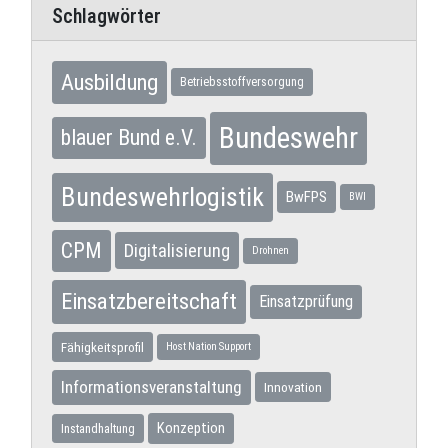
Schlagwörter
Ausbildung
Betriebsstoffversorgung
Bundeswehr
blauer Bund e.V.
Bundeswehrlogistik
BwFPS
BWI
CPM
Digitalisierung
Drohnen
Einsatzbereitschaft
Einsatzprüfung
Fähigkeitsprofil
Host Nation Support
Informationsveranstaltung
Innovation
Konzeption
Instandhaltung