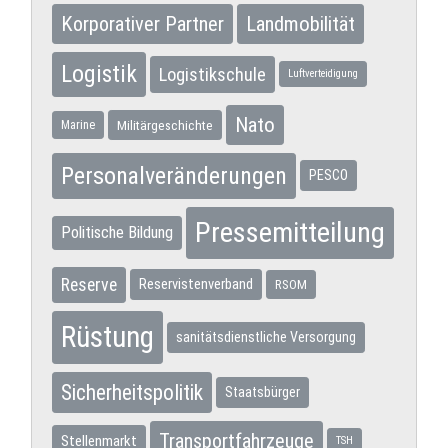
Korporativer Partner
Landmobilität
Logistik
Logistikschule
Luftverteidigung
Nato
Militärgeschichte
Marine
Personalveränderungen
PESCO
Pressemitteilung
Politische Bildung
Reserve
Reservistenverband
RSOM
Rüstung
sanitätsdienstliche Versorgung
Sicherheitspolitik
Staatsbürger
Transportfahrzeuge
Stellenmarkt
TSH