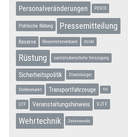
Personalveränderungen
PESCO
Pressemitteilung
Politische Bildung
Reserve
Reservistenverband
RSOM
Rüstung
sanitätsdienstliche Versorgung
Sicherheitspolitik
Staatsbürger
Transportfahrzeuge
Stellenmarkt
TSH
Veranstaltungshinweis
VJTF
UTF
Wehrtechnik
Zeitenwende