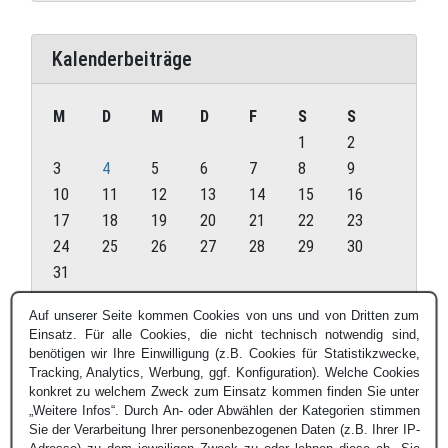
Kalenderbeiträge
M
D
M
D
F
S
S
1
2
3
4
5
6
7
8
9
10
11
12
13
14
15
16
17
18
19
20
21
22
23
24
25
26
27
28
29
30
31
August 2026
Auf unserer Seite kommen Cookies von uns und von Dritten zum
Einsatz. Für alle Cookies, die nicht technisch notwendig sind,
« Juli
benötigen wir Ihre Einwilligung (z.B. Cookies für Statistikzwecke,
Tracking, Analytics, Werbung, ggf. Konfiguration). Welche Cookies
konkret zu welchem Zweck zum Einsatz kommen finden Sie unter
„Weitere Infos“. Durch An- oder Abwählen der Kategorien stimmen
Sie der Verarbeitung Ihrer personenbezogenen Daten (z.B. Ihrer IP-