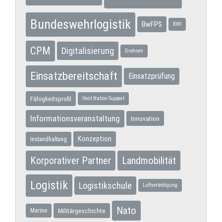
Bundeswehrlogistik
BwFPS
BWI
CPM
Digitalisierung
Drohnen
Einsatzbereitschaft
Einsatzprüfung
Fähigkeitsprofil
Host Nation Support
Informationsveranstaltung
Innovation
Konzeption
Instandhaltung
Korporativer Partner
Landmobilität
Logistik
Logistikschule
Luftverteidigung
Nato
Militärgeschichte
Marine