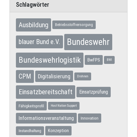
Schlagwörter
Ausbildung
Betriebsstoffversorgung
Bundeswehr
blauer Bund e.V.
Bundeswehrlogistik
BwFPS
BWI
CPM
Digitalisierung
Drohnen
Einsatzbereitschaft
Einsatzprüfung
Fähigkeitsprofil
Host Nation Support
Informationsveranstaltung
Innovation
Konzeption
Instandhaltung