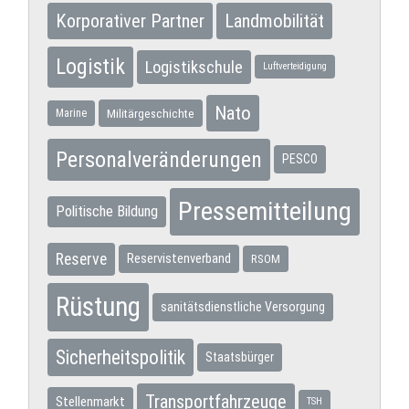
Korporativer Partner
Landmobilität
Logistik
Logistikschule
Luftverteidigung
Nato
Militärgeschichte
Marine
Personalveränderungen
PESCO
Pressemitteilung
Politische Bildung
Reserve
Reservistenverband
RSOM
Rüstung
sanitätsdienstliche Versorgung
Sicherheitspolitik
Staatsbürger
Transportfahrzeuge
Stellenmarkt
TSH