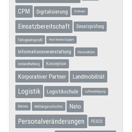
CPM
Digitalisierung
Drohnen
Einsatzbereitschaft
Einsatzprüfung
Fähigkeitsprofil
Host Nation Support
Informationsveranstaltung
Innovation
Konzeption
Instandhaltung
Korporativer Partner
Landmobilität
Logistik
Logistikschule
Luftverteidigung
Nato
Militärgeschichte
Marine
Personalveränderungen
PESCO