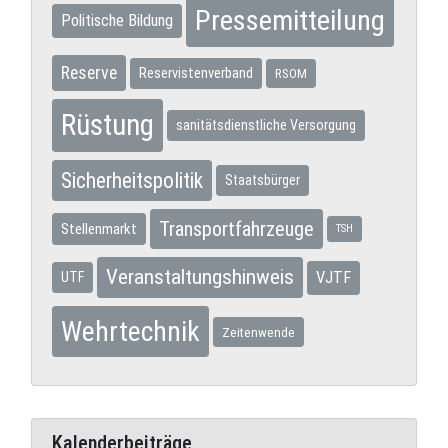
Pressemitteilung
Politische Bildung
Reserve
Reservistenverband
RSOM
Rüstung
sanitätsdienstliche Versorgung
Sicherheitspolitik
Staatsbürger
Transportfahrzeuge
Stellenmarkt
TSH
Veranstaltungshinweis
VJTF
UTF
Wehrtechnik
Zeitenwende
Kalenderbeiträge