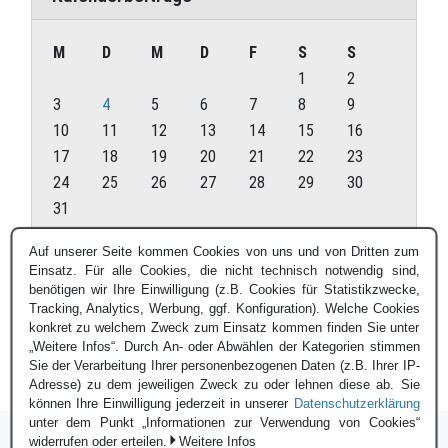
M
D
M
D
F
S
S
1
2
3
4
5
6
7
8
9
10
11
12
13
14
15
16
17
18
19
20
21
22
23
24
25
26
27
28
29
30
31
August 2026
Auf unserer Seite kommen Cookies von uns und von Dritten zum
Einsatz. Für alle Cookies, die nicht technisch notwendig sind,
« Juli
benötigen wir Ihre Einwilligung (z.B. Cookies für Statistikzwecke,
Tracking, Analytics, Werbung, ggf. Konfiguration). Welche Cookies
konkret zu welchem Zweck zum Einsatz kommen finden Sie unter
„Weitere Infos“. Durch An- oder Abwählen der Kategorien stimmen
Sie der Verarbeitung Ihrer personenbezogenen Daten (z.B. Ihrer IP-
Adresse) zu dem jeweiligen Zweck zu oder lehnen diese ab. Sie
können Ihre Einwilligung jederzeit in unserer
Datenschutzerklärung
unter dem Punkt „Informationen zur Verwendung von Cookies“
widerrufen oder erteilen.
Weitere Infos