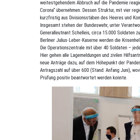
weitestgehendem Abbruch auf die Pandemie reagier
Corona“ übernehmen. Dessen Struktur, mit vier reg
kurzfristig aus Divisionsstäben des Heeres und K
Insgesamt stehen der Bundeswehr, unter Verantwor
Generalleutnant Schelleis, circa 15.000 Soldaten z
Berliner Julius-Leber-Kaserne werden die Krisenhel
Die Operationszentrale mit über 40 Soldaten – jede
Hier gehen alle Lagemeldungen und zivilen Hilfsa
neue Anträge dazu, auf dem Höhepunkt der Pandemi
Antragszahl auf über 600 (Stand: Anfang Juni), wov
Prüfung positiv beantwortet werden konnte.