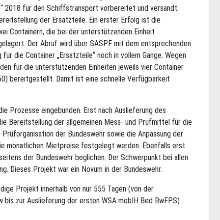
 2018 für den Schiffstransport vorbereitet und versandt.
eitstellung der Ersatzteile. Ein erster Erfolg ist die
wei Containern, die bei der unterstützenden Einheit
ingelagert. Der Abruf wird über SASPF mit dem entsprechenden
g für die Container „Ersatzteile“ noch in vollem Gange. Wegen
en für die unterstützenden Einheiten jeweils vier Container
) bereitgestellt. Damit ist eine schnelle Verfügbarkeit
 die Prozesse eingebunden. Erst nach Auslieferung des
e Bereitstellung der allgemeinen Mess- und Prüfmittel für die
e Prüforganisation der Bundeswehr sowie die Anpassung der
e monatlichen Mietpreise festgelegt werden. Ebenfalls erst
eitens der Bundeswehr beglichen. Der Schwerpunkt bei allen
lung. Dieses Projekt war ein Novum in der Bundeswehr.
dige Projekt innerhalb von nur 555 Tagen (von der
w bis zur Auslieferung der ersten WSA mobIH Bed BwFPS)