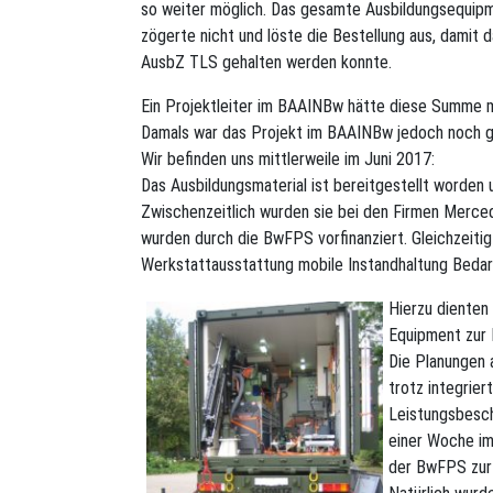
so weiter möglich. Das gesamte Ausbildungsequipme
zögerte nicht und löste die Bestellung aus, damit
AusbZ TLS gehalten werden konnte.
Ein Projektleiter im BAAINBw hätte diese Summe 
Damals war das Projekt im BAAINBw jedoch noch g
Wir befinden uns mittlerweile im Juni 2017:
Das Ausbildungsmaterial ist bereitgestellt worden u
Zwischenzeitlich wurden sie bei den Firmen Merce
wurden durch die BwFPS vorfinanziert. Gleichzeiti
Werkstattausstattung mobile Instandhaltung Bed
Hierzu dienten
Equipment zur 
Die Planungen a
trotz integrier
Leistungsbesc
einer Woche im 
der BwFPS zur 