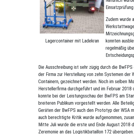
Natürlich wurd
Einsatzprüfung 
Zudem wurde au
Werkstattwage
Mitzeichnungs
konnten ausble
Lagercontainer mit Ladekran
regelmäßig über
Entscheidungs
Die Ausschreibung ist sehr zügig durch die BwFPS
der Firma zur Herstellung von zehn Systemen der
Containern, gezeichnet werden. Noch im selben Mo
Herstellerfirma durchgeführt und im Februar 2018 d
konnte bei der Leistungsschau der BwFPS am Stam
breiteren Publikum vorgestellt werden. Alle Bete
Geräten der BwFPS auch den Prototyp der WSA mo
auch berechtigte Kritik wurde aufgenommen, zusa
Mitte Juli wurde die erste und Ende August 2018 
Zeremonie an das Logistikbataillon 172 übergeben