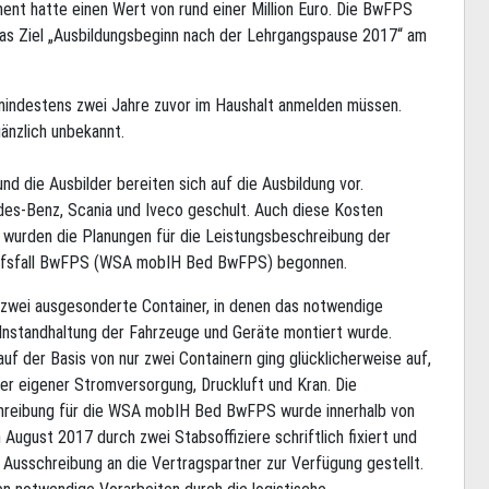
nt hatte einen Wert von rund einer Million Euro. Die BwFPS
 das Ziel „Ausbildungsbeginn nach der Lehrgangspause 2017“ am
mindestens zwei Jahre zuvor im Haushalt anmelden müssen.
änzlich unbekannt.
nd die Ausbilder bereiten sich auf die Ausbildung vor.
des-Benz, Scania und Iveco geschult. Auch diese Kosten
g wurden die Planungen für die Leistungsbeschreibung der
arfsfall BwFPS (WSA mobIH Bed BwFPS) begonnen.
 zwei ausgesonderte Container, in denen das notwendige
Instandhaltung der Fahrzeuge und Geräte montiert wurde.
uf der Basis von nur zwei Containern ging glücklicherweise auf,
ter eigener Stromversorgung, Druckluft und Kran. Die
hreibung für die WSA mobIH Bed BwFPS wurde innerhalb von
August 2017 durch zwei Stabsoffiziere schriftlich fixiert und
Ausschreibung an die Vertragspartner zur Verfügung gestellt.