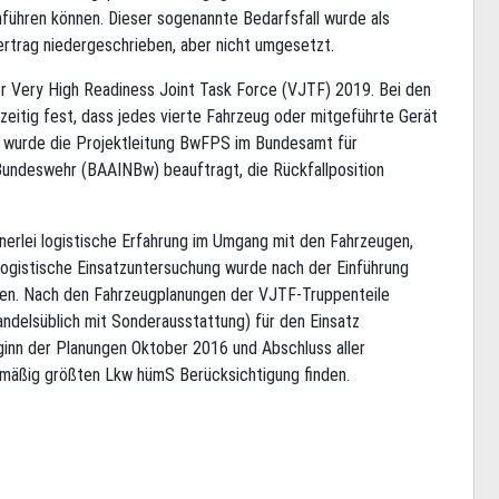
führen können. Dieser sogenannte Bedarfsfall wurde als
rtrag niedergeschrieben, aber nicht umgesetzt.
er Very High Readiness Joint Task Force (VJTF) 2019. Bei den
zeitig fest, dass jedes vierte Fahrzeug oder mitgeführte Gerät
 wurde die Projektleitung BwFPS im Bundesamt für
Bundeswehr (BAAINBw) beauftragt, die Rückfallposition
erlei logistische Erfahrung im Umgang mit den Fahrzeugen,
logistische Einsatzuntersuchung wurde nach der Einführung
hien. Nach den Fahrzeugplanungen der VJTF-Truppenteile
ndelsüblich mit Sonderausstattung) für den Einsatz
ginn der Planungen Oktober 2016 und Abschluss aller
nmäßig größten Lkw hümS Berücksichtigung finden.