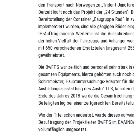
den Transport nach Norwegen zu „Trident Juncture“
Derzeit läuft noch das Projekt der „24 Stunden“- Ber
Bereitstellung der Container „Baugruppe Rad“. In z
implementiert wurden, sind alle gängigen Räder e
IH-Auftrag möglich. Weiterhin ist die Ausschreibun
der hohen Vielfalt der Fahrzeuge und Anhänger werd
mit 650 verschiedenen Ersatzteilen (insgesamt 2550
gewährleistet.
Die BwFPS war zeitlich und personell sehr stark in
gesamten Equipments, hierzu gehörten auch noch di
Schirrmeister, Hauptuntersuchungs-Adapter für di
Ausbildungsausstattung des AusbZ TLS, konnten di
Ende des Jahres 2018 wurde die Gesamtrechnung s
Beteiligten lag bei einer zeitgerechten Bereitstel
Wie der Titel schon andeutet, wurde dieses aufwän
Beauftragung der Projektleiter BwFPS im BAAINB
vollumfänglich umgesetzt.