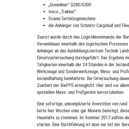
„Greenliner“ G280/G300
Iveco „Trakker“
Scania Sattelzugmaschine
die Anhänger von Schmitz-Cargobull und Flieg
Zuerst wurde durch das Logistikkommando der Bun
Verweildauer innerhalb des logistischen Prozesse
Anhänger an das Ausbildungszentrum Technik Land
Einsatzuntersuchung durchgeführt. Das Ergebnis mü
Tätigkeiten innerhalb der 24 Stunden in der Instan
Werkzeuge und Sonderwerkzeuge, Mess- und Prüfmit
Instandhaltung beinhaltete. Die Untersuchung daue
Zuarbeit der BwFPS ermöglicht. Hier sind vor alle
speziellen Mess- und Prüfgeräte hervorzuheben.
Eine sofortige, unkomplizierte Investition von run
hätte hier Wochen oder gar Monate benötigt, diese
Haushalts zu stemmen. Im Sommer 2017 sollten d
starten. Eine Durchführung ist aber nur mit der B