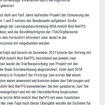
en notwendige Vorarbeiten durch die logistische
geleistet.
f dem seit fünf Jahre laufenden Projekt der Erneuerung der
n 1 und 2 seitens der Bundeswehr aufgebaut. Große
gänge der Leistungsbeschreibung WSA mobIH Bed BwFPS
iben, weil die Bevollmächtigten der TSK/OrgBereiche
 den Fortschritt informiert oder direkt in die
prozesse mit eingebunden wurden.
 erfolgt und bereits im Dezember 2017 konnte der Vertrag mit
 WSA mobIH Bed BwFPS, bestehend aus jeweils zwei
nat wurde die Startbesprechung zum Projekt mit der
ie finale Containerlösung abgezeichnet. Ende April 2018
msitz in Troisdorf der Prototyp zum ersten Mal einem
iligten waren anwesend und konnten neben den Fahrzeugen und
bIH Bed BwFPS kennenlernen. Die hier geäußerte, zum Teil
mmengefasst und mit der Herstellerfirma besprochen.
die letzte WSA mobIH Bed BwFPS mit einer feierlichen
. Nur zwei Tage nach dieser Übergabe wurden die Systeme für