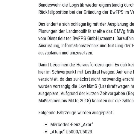
Bundeswehr die Logistik wieder eigenständig durch
Rückfallposition bei der Gründung der BwFPS im Ve
Das änderte sich schlagartig mit der Ausplanung d
Planungen der Landmobilität stellte das BMVg früh
vom Dienstleister BwFPS GmbH stammt. Daraufhin
Ausrüstung, Informationstechnik und Nutzung der 
auszuplanen und umzusetzen.
Damit begannen die Herausforderungen: Es gab kein
hier im Schwerpunkt mit Lastkraftwagen. Auf eine 
verzichtet, da das zunächst nicht notwendig ersc
wurden vorrangig die Lkw hümS (Lastkraftwagen ha
ausgeplant. Aufgrund der kurzen Zeitvorgaben (Be
Maßnahmen bis Mitte 2018) konnten nur die zahle
Folgende Fahrzeuge wurden ausgeplant:
Mercedes-Benz „Axor“
„Atego“ U5000/U5023