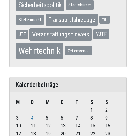
Sicherheitspolitik
Staatsbürger
Transportfahrzeuge
Stellenmarkt
TSH
Veranstaltungshinweis
VJTF
UTF
Wehrtechnik
Zeitenwende
Kalenderbeiträge
M
D
M
D
F
S
S
1
2
3
4
5
6
7
8
9
10
11
12
13
14
15
16
17
18
19
20
21
22
23