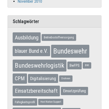
November 2010
Schlagwörter
Ausbildung
Betriebsstoffversorgung
Bundeswehr
blauer Bund e.V.
Bundeswehrlogistik
BwFPS
BWI
CPM
Digitalisierung
Drohnen
Einsatzbereitschaft
Einsatzprüfung
Fähigkeitsprofil
Host Nation Support