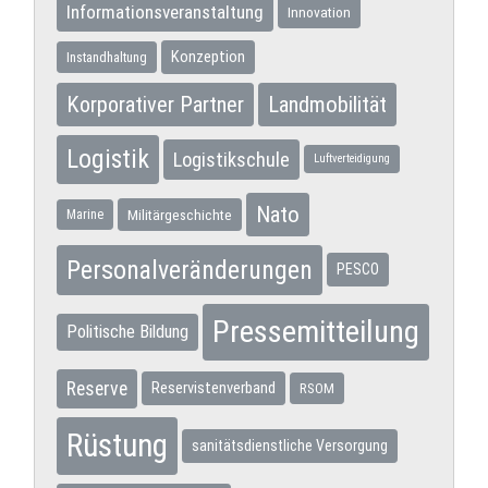
Informationsveranstaltung
Innovation
Konzeption
Instandhaltung
Korporativer Partner
Landmobilität
Logistik
Logistikschule
Luftverteidigung
Nato
Militärgeschichte
Marine
Personalveränderungen
PESCO
Pressemitteilung
Politische Bildung
Reserve
Reservistenverband
RSOM
Rüstung
sanitätsdienstliche Versorgung