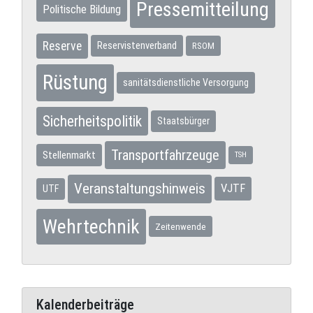
Pressemitteilung
Politische Bildung
Reserve
Reservistenverband
RSOM
Rüstung
sanitätsdienstliche Versorgung
Sicherheitspolitik
Staatsbürger
Transportfahrzeuge
Stellenmarkt
TSH
Veranstaltungshinweis
VJTF
UTF
Wehrtechnik
Zeitenwende
Kalenderbeiträge