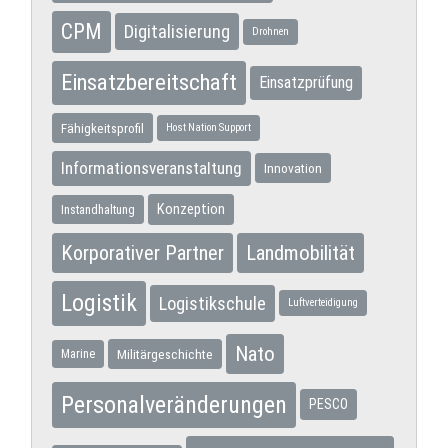
CPM
Digitalisierung
Drohnen
Einsatzbereitschaft
Einsatzprüfung
Fähigkeitsprofil
Host Nation Support
Informationsveranstaltung
Innovation
Konzeption
Instandhaltung
Korporativer Partner
Landmobilität
Logistik
Logistikschule
Luftverteidigung
Nato
Militärgeschichte
Marine
Personalveränderungen
PESCO