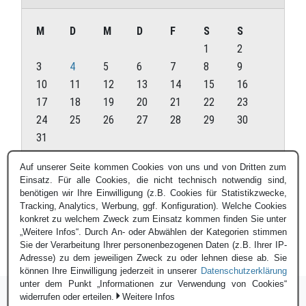
M
D
M
D
F
S
S
1
2
3
4
5
6
7
8
9
10
11
12
13
14
15
16
17
18
19
20
21
22
23
24
25
26
27
28
29
30
31
August 2026
Auf unserer Seite kommen Cookies von uns und von Dritten zum
Einsatz. Für alle Cookies, die nicht technisch notwendig sind,
« Juli
benötigen wir Ihre Einwilligung (z.B. Cookies für Statistikzwecke,
Tracking, Analytics, Werbung, ggf. Konfiguration). Welche Cookies
konkret zu welchem Zweck zum Einsatz kommen finden Sie unter
„Weitere Infos“. Durch An- oder Abwählen der Kategorien stimmen
Sie der Verarbeitung Ihrer personenbezogenen Daten (z.B. Ihrer IP-
Adresse) zu dem jeweiligen Zweck zu oder lehnen diese ab. Sie
können Ihre Einwilligung jederzeit in unserer
Datenschutzerklärung
unter dem Punkt „Informationen zur Verwendung von Cookies“
widerrufen oder erteilen.
Weitere Infos